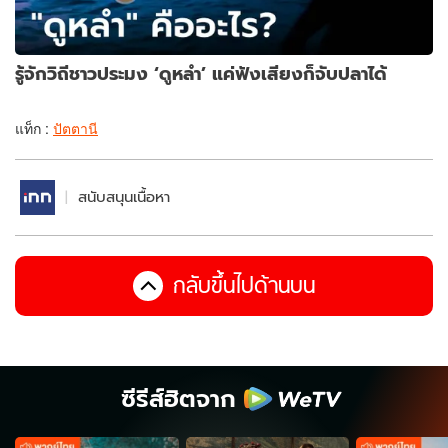
รู้จักวิถีชาวประมง ‘ดูหลำ’ แค่ฟังเสียงก็จับปลาได้
แท็ก :
ปัตตานี
สนับสนุนเนื้อหา
กลับขึ้นไปด้านบน
ซีรีส์ฮิตจาก