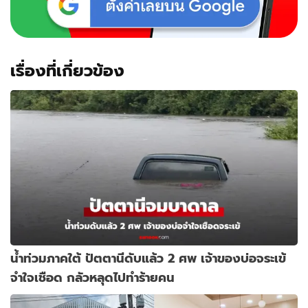
เรื่องที่เกี่ยวข้อง
น้ำท่วมภาคใต้ ปัตตานีดับแล้ว 2 ศพ เจ้าของบ่อจระเข้
จำใจเชือด กลัวหลุดไปทำร้ายคน