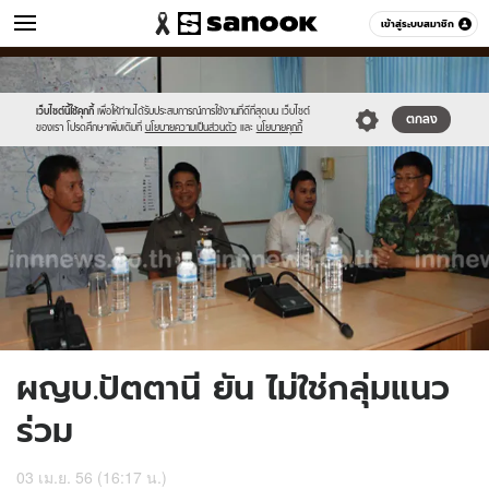
ข่าว
เข้าสู่ระบบสมาชิก
หมวดอื่นๆ
//s.isanook.com/ns/0/ud/235/1178237/444426-
Sanook
//s.isanook.com/sr/0/images/logo-
600
60
01.jpg
new-
sanook.png
เว็บไซต์นี้ใช้คุกกี้
เพื่อให้ท่านได้รับประสบการณ์การใช้งานที่ดีที่สุดบน เว็บไซต์
ตกลง
ของเรา โปรดศึกษาเพิ่มเติมที่
นโยบายความเป็นส่วนตัว
และ
นโยบายคุกกี้
ผญบ.ปัตตานี ยัน ไม่ใช่กลุ่มแนว
ร่วม
03 เม.ย. 56 (16:17 น.)