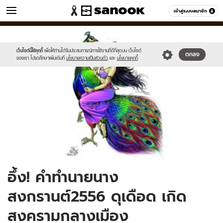
ข่าว
เข้าสู่ระบบสมาชิก
หมวดอื่นๆ
//s.isanook.com/ns/0/ud/235/1178155/ma.jpg
Sanook
//s.isanook.com/sr/0/images/logo-
600
60
new-
sanook.png
เว็บไซต์นี้ใช้คุกกี้
เพื่อให้ท่านได้รับประสบการณ์การใช้งานที่ดีที่สุดบน เว็บไซต์
ตกลง
ของเรา โปรดศึกษาเพิ่มเติมที่
นโยบายความเป็นส่วนตัว
และ
นโยบายคุกกี้
อึ้ง! คำทำนายนาง
สงกรานต์2556 ดุเดือด เกิด
สงครามกลางเมือง