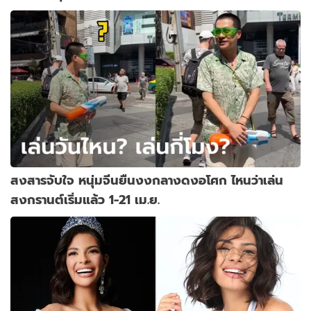
ประเทศไทย
สงสารจับใจ หนุ่มจีนยืนงงกลางดงอโศก ไหนว่าเล่น
สงกรานต์เริ่มแล้ว 1-21 เม.ย.