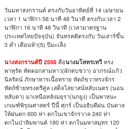
วันมหาสงกรานต์ ตรงกับวันอาทิตย์ที่ 14 เมษายน
เวลา 1 นาฬิกา 58 นาที 48 วินาที ตรงกับเวลา 2
นาฬิกา 16 นาที 48 วินาที (เวลามาตรฐาน
ประเทศไทยปัจจุบัน) จันทรคติตรงกับ วันเสาร์ขึ้น
3 ค่ำ เดือนห้า(5) ปีมะเส็ง
นางสงกรานต์ปี 2556
คือ
นางมโหทรเทวี
ทรง
พาหุรัด ทัดดอกสามหาว(ผักตบชวา) อาภรณ์แก้ว
นิลรัตน์ ภักษาหารเนื้อทราย หัตถ์ขวาทรงจักร
หัตถ์ซ้ายทรงตรีศูล เสด็จไสยาสน์หลับเนตร (นอน
หลับตา) มาเหนือหลังมยุรา(นกยูง) เป็นพาหนะ
เกณฑ์พิรุณศาสตร์ ปีนี้ ศุกร์ เป็นอธิบดีฝน บันดาล
ให้ฝนตก 600 ห่า ตกในเขาจักรวาล 240 ห่า
ตกในป่าหิมพานต์ 180 ห่า ตกในมหาสมุทร 120