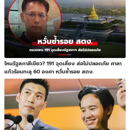
ไหนรัฐสภาสีเขียว? 191 จุดเสี่ยง ส่อไม่ปลอดภัย ศาลา
แก้วร้อนทะลุ 60 องศา หวั่นซ้ำรอย สตง.