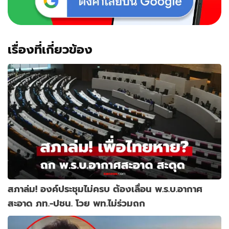
เรื่องที่เกี่ยวข้อง
สภาล่ม! องค์ประชุมไม่ครบ ต้องเลื่อน พ.ร.บ.อากาศ
สะอาด ภท.-ปชน. โวย พท.ไม่ร่วมถก