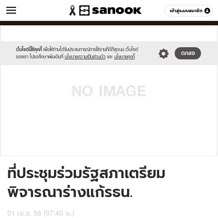
ข่าว
เข้าสู่ระบบสมาชิก
หมวดอื่นๆ
//s.isanook.com/sh/0/di/no-
Sanook
//s.isanook.com/sr/0/images/logo-
600
60
thumbnail-
new-
image.jpg
sanook.png
เว็บไซต์นี้ใช้คุกกี้
เพื่อให้ท่านได้รับประสบการณ์การใช้งานที่ดีที่สุดบน เว็บไซต์
ตกลง
ของเรา โปรดศึกษาเพิ่มเติมที่
นโยบายความเป็นส่วนตัว
และ
นโยบายคุกกี้
ที่ประชุมร่วมรัฐสภาเตรียม
พิจารณาร่างแก้รธน.
01 เม.ย. 56 (07:40 น.)