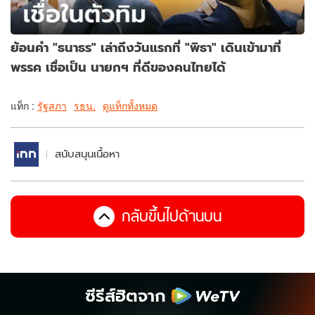
ย้อนคำ "ธนาธร" เล่าถึงวันแรกที่ "พิธา" เดินเข้ามาที่
พรรค เชื่อเป็น นายกฯ ที่ดีของคนไทยได้
แท็ก :
รัฐสภา
รธน.
ดูแท็กทั้งหมด
สนับสนุนเนื้อหา
กลับขึ้นไปด้านบน
ซีรีส์ฮิตจาก