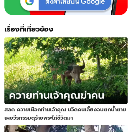
เรื่องที่เกี่ยวข้อง
สลด ควายเผือกท่านเจ้าคุณ ขวิดคนเลี้ยงจนตกน้ำตาย
เผยวีรกรรมดุร้ายพระไถ่ชีวิตมา