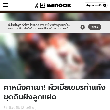
ข่าว
เข้าสู่ระบบสมาชิก
หมวดอื่นๆ
//s.isanook.com/ns/0/ud/235/1177674/news09-
Sanook
//s.isanook.com/sr/0/images/logo-
600
60
1.jpg
new-
sanook.png
เว็บไซต์นี้ใช้คุกกี้
เพื่อให้ท่านได้รับประสบการณ์การใช้งานที่ดีที่สุดบน เว็บไซต์
ตกลง
ของเรา โปรดศึกษาเพิ่มเติมที่
นโยบายความเป็นส่วนตัว
และ
นโยบายคุกกี้
คาหนังคาเขา! ผัวเมียเขมรทำแท้ง
ขุดดินฝังลูกแฝด
31 มี.ค. 56 (21:05 น.)