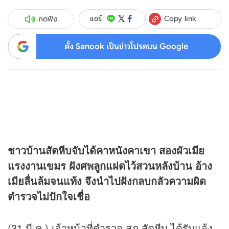
Copy link
แชร์
กดฟัง
ตั้ง Sanook เป็นข่าวโปรดบน Google
ชาวบ้านสัตหีบจับได้คาหนังคาเขา สองผัวเมีย
แรงงานเขมร ฝังศพลูกแฝดไว้สวนหลังบ้าน อ้าง
เมียลื่นล้มจนแท้ง จึงนำไปฝังกลบกลัวความผิด
ตำรวจไม่ปักใจเชื่อ
(31 มี.ค.) เจ้าหน้าที่ตำรวจ สภ.สัตหีบ ได้รับแจ้ง