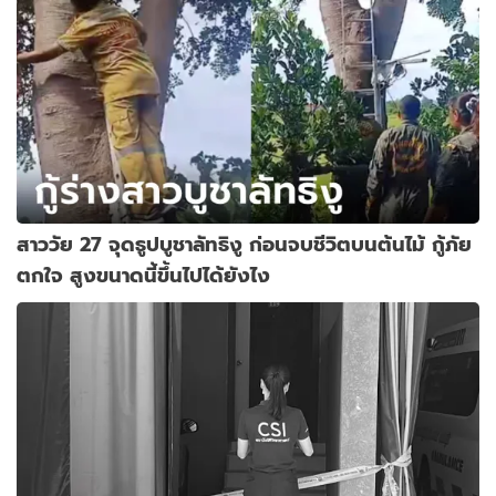
สาววัย 27 จุดธูปบูชาลัทธิงู ก่อนจบชีวิตบนต้นไม้ กู้ภัย
ตกใจ สูงขนาดนี้ขึ้นไปได้ยังไง