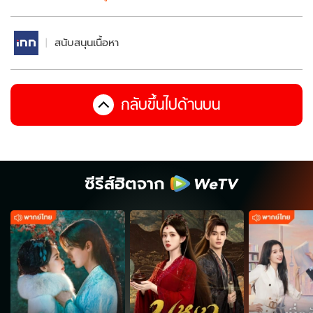
สนับสนุนเนื้อหา
กลับขึ้นไปด้านบน
ซีรีส์ฮิตจาก