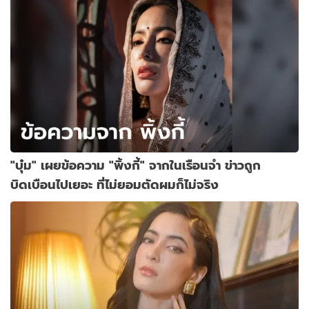
"บุ๋ม" เผยข้อความ "พิ้งกี้" จากในเรือนจำ ข่าวถูก
บิดเบือนไปเยอะ ที่ไม่ยอมตัดผมก็ไม่จริง