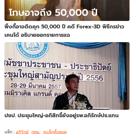
พิ้งกี้อาจติดคุก 50,000 ปี คดี Forex-3D พิธีกรข่าว
เคนโด้ อธิบายออกรายการแฉ
ปชป. ประชุมใหญ่-อภิสิทธิ์ยังอยู่รพ.อภิรักษ์ปธ.แทน
แท็ก :
อภิรักษ์
กทม.
ดูแท็กทั้งหมด