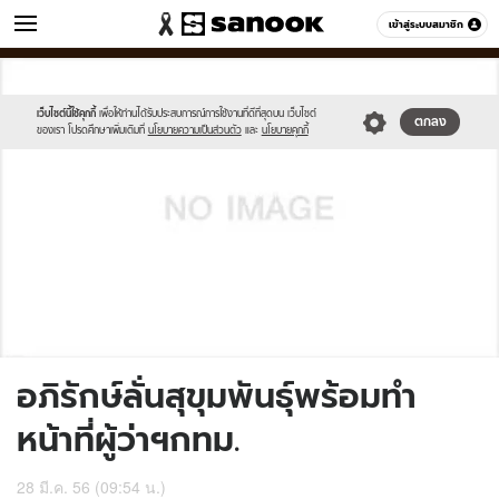
ข่าว
เข้าสู่ระบบสมาชิก
หมวดอื่นๆ
//s.isanook.com/sh/0/di/no-
Sanook
//s.isanook.com/sr/0/images/logo-
600
60
thumbnail-
new-
image.jpg
sanook.png
เว็บไซต์นี้ใช้คุกกี้
เพื่อให้ท่านได้รับประสบการณ์การใช้งานที่ดีที่สุดบน เว็บไซต์
ตกลง
ของเรา โปรดศึกษาเพิ่มเติมที่
นโยบายความเป็นส่วนตัว
และ
นโยบายคุกกี้
อภิรักษ์ลั่นสุขุมพันธุ์พร้อมทำ
หน้าที่ผู้ว่าฯกทม.
28 มี.ค. 56 (09:54 น.)