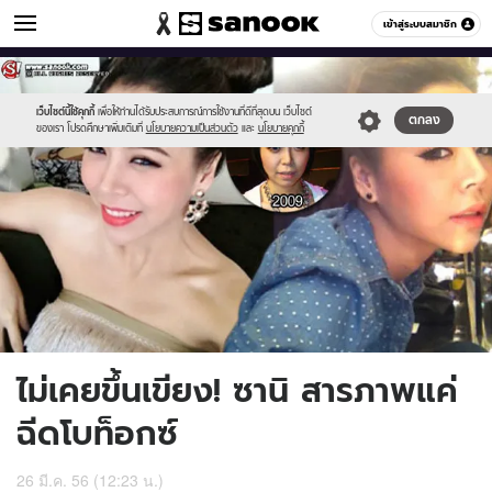
ข่าวบันเทิง
เข้าสู่ระบบสมาชิก
หมวดอื่นๆ
//s.isanook.com/ns/0/ud/235/1176616/zani01.jpg
Sanook
//s.isanook.com/sr/0/images/logo-
600
60
new-
sanook.png
เว็บไซต์นี้ใช้คุกกี้
เพื่อให้ท่านได้รับประสบการณ์การใช้งานที่ดีที่สุดบน เว็บไซต์
ตกลง
ของเรา โปรดศึกษาเพิ่มเติมที่
นโยบายความเป็นส่วนตัว
และ
นโยบายคุกกี้
ไม่เคยขึ้นเขียง! ซานิ สารภาพแค่
ฉีดโบท็อกซ์
26 มี.ค. 56 (12:23 น.)