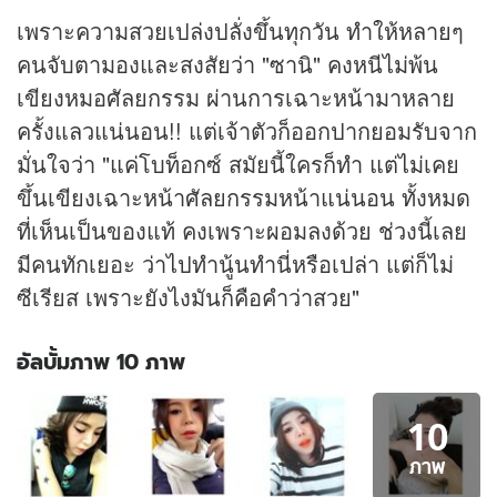
เพราะความสวยเปล่งปลั่งขึ้นทุกวัน ทำให้หลายๆ
คนจับตามองและสงสัยว่า "ซานิ" คงหนีไม่พ้น
เขียงหมอศัลยกรรม ผ่านการเฉาะหน้ามาหลาย
ครั้งแลวแน่นอน!! แต่เจ้าตัวก็ออกปากยอมรับจาก
มั่นใจว่า "แค่โบท็อกซ์ สมัยนี้ใครก็ทำ แต่ไม่เคย
ขึ้นเขียงเฉาะหน้าศัลยกรรมหน้าแน่นอน ทั้งหมด
ที่เห็นเป็นของแท้ คงเพราะผอมลงด้วย ช่วงนี้เลย
มีคนทักเยอะ ว่าไปทำนู้นทำนี่หรือเปล่า แต่ก็ไม่
ซีเรียส เพราะยังไงมันก็คือคำว่าสวย"
อัลบั้มภาพ 10 ภาพ
อัลบั้ม
10
ภาพ
10
ภาพ
ภาพ