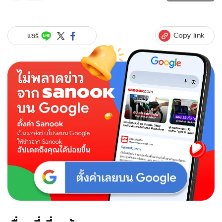
ของ
ไม่
เคย
ขึ้น
Copy link
แชร์
เขียง!
ซานิ
สารภาพ
แค่
ฉีด
โบ
ท็
อกซ์