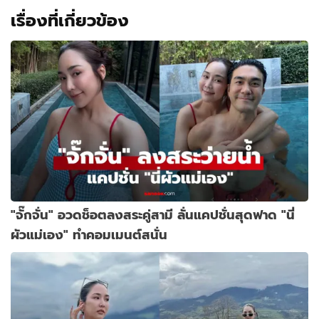
เรื่องที่เกี่ยวข้อง
"จั๊กจั่น" อวดช็อตลงสระคู่สามี ลั่นแคปชั่นสุดฟาด "นี่
ผัวแม่เอง" ทำคอมเมนต์สนั่น