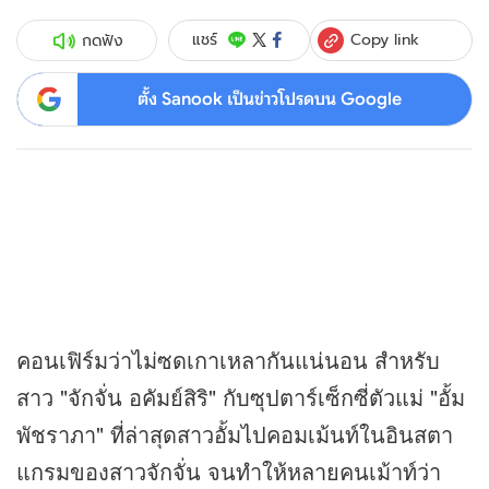
Copy link
แชร์
กดฟัง
ตั้ง Sanook เป็นข่าวโปรดบน Google
คอนเฟิร์มว่าไม่ซดเกาเหลากันแน่นอน สำหรับ
สาว "จักจั่น อคัมย์สิริ" กับซุปตาร์เซ็กซี่ตัวแม่ "อั้ม
พัชราภา" ที่ล่าสุดสาวอั้มไปคอมเม้นท์ในอินสตา
แกรมของสาวจักจั่น จนทำให้หลายคนเม้าท์ว่า