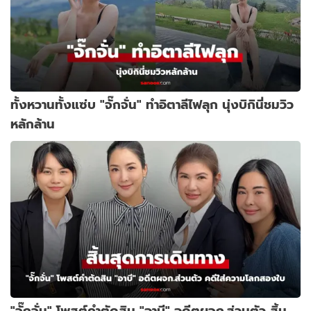
ทั้งหวานทั้งแซ่บ "จั๊กจั่น" ทำอิตาลีไฟลุก นุ่งบิกินี่ชมวิว
หลักล้าน
"จั๊กจั่น" โพสต์คำตัดสิน "อาบี" อดีตผจก.ส่วนตัว สิ้น