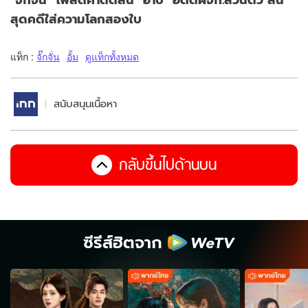
สุดคดีใส่ความโลกสองใบ
แท็ก :
จั๊กจั่น
อั้ม
ดูแท็กทั้งหมด
สนับสนุนเนื้อหา
กลับขึ้นไปด้านบน
ซีรีส์ฮิตจาก