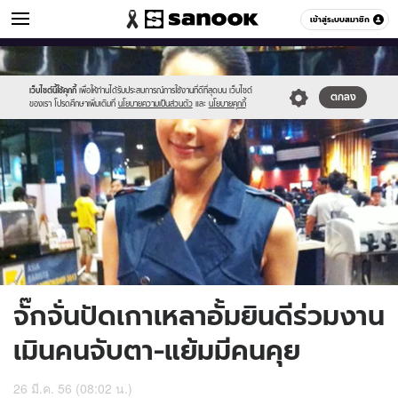
ข่าวบันเทิง
เข้าสู่ระบบสมาชิก
หมวดอื่นๆ
//s.isanook.com/ns/0/ud/235/1176577/442649-
Sanook
//s.isanook.com/sr/0/images/logo-
600
60
01.jpg
new-
sanook.png
เว็บไซต์นี้ใช้คุกกี้
เพื่อให้ท่านได้รับประสบการณ์การใช้งานที่ดีที่สุดบน เว็บไซต์
ตกลง
ของเรา โปรดศึกษาเพิ่มเติมที่
นโยบายความเป็นส่วนตัว
และ
นโยบายคุกกี้
จั๊กจั่นปัดเกาเหลาอั้มยินดีร่วมงาน
เมินคนจับตา-แย้มมีคนคุย
26 มี.ค. 56 (08:02 น.)