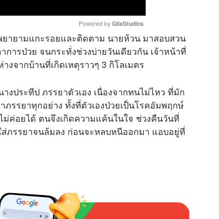
Powered by 
GliaStudios
วนได้พยายามแกะรอยและติดตาม นายห้วน มาสอบสวน
มีอาการป่วย จนกระทั่งช่วงบ่ายวันเดียวกัน เจ้าหน้าที่
M
างจากบ้านที่เกิดเหตุราวๆ 3 กิโลเมตร
u
t
 นางประทีป ภรรยาตัวเอง เนื่องจากทนไม่ไหว ที่มัก
e
ภรรยาทุกอย่าง ทั้งที่ตัวเองป่วยเป็นโรคอัมพฤกษ์
่ค่อยได้ ตนจึงเกิดความแค้นในใจ ช่วงคืนวันที่
บตีใส่ภรรยาจนล้มลง ก่อนจะหลบหนีออกมา แอบอยู่ที่