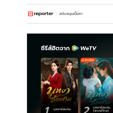
สนับสนุนเนื้อหา
ซีรีส์ฮิตจาก
1
2
บุหงาซ่อนคม
บุหงาซ่อนคม
(พากย์ไทย)