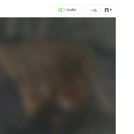
ก
สุขภาพ
+
ดูทีวี
-
ก
กดฟัง
เที่ยว-กิน
WeTV
Tasteful Thailand
Exclusive
Sanook Choice
นิยาย
ยลได้ที่
ร่วมงานกับเ