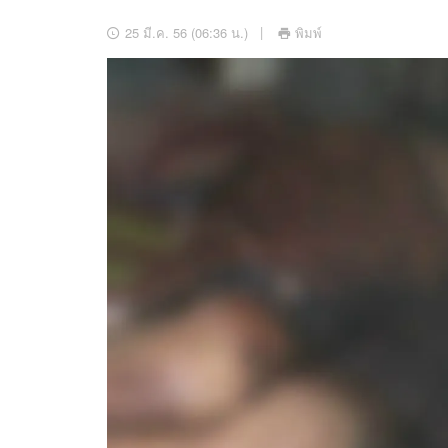
อัปเดตจีน
25 มี.ค. 56 (06:36 น.)
พิมพ์
เช็กข่าวชัวร์
ติดตามสนุกโซเชี
ดาวน์โหลดสนุกแอปฟรี
สงวนลิขสิทธิ์ ©
2569
บริษัท อิมเมจ ฟิวเจอร์ (ประเทศไทย) จำกัด