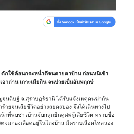
ตั้ง Sanook เป็นข่าวโปรดบน Google
วัน ดักใช้ค้อนกระหน่ำตีจนตายตาบ้าน ก่อนหนีเข้า
อาถ่าน เกาะเมียกิน จนป่วยเป็นอัมพฤกษ์
าญจนดิษฐ์ จ.สุราษฏร์ธานี ได้รับแจ้งเหตุคนฆ่ากัน
ำร้ายจนเสียชีวิตอย่างสยดสยอง จึงได้เดินทางไป
น้าที่พบชาวบ้านจับกลุ่มยืนดูศพผู้เสียชีวิต ทราบชื่อ
ีวิตจมกองเลือดอยู่ในโถงบ้าน มีคราบเลือดไหลนอง