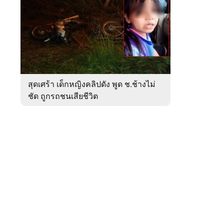
สัปดาห์
ของ
หมวด
ภูมิภาค
 WeTV
สุดเศร้า เด็กหญิงคลิปดัง พูด ช.ช้างไม่
ชัด ถูกรถชนเสียชีวิต
ติดต่อโฆษณา
tencentthbd
sales@tencent.co.th
รา
ร้องเรียนเนื้อหาไม่เหมาะสม
แนะนำติชม แจ้งปัญหาการใช้งาน