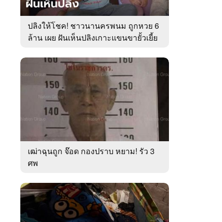
ปลิงให้โชค! ชาวนานครพนม ถูกหวย 6
ล้าน เผย ฝันเห็นปลิงเกาะแขนขายั้วเยี้ย
เฒ่าฉุนถูก จ๊อด กองปราบ หยาม! รัว 3
ศพ