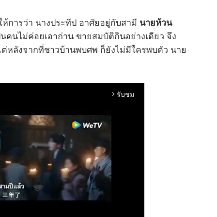
การว่า นางประทีป อาศัยอยู่กับสามี
นายห้วน
เป็นคนไม่ค่อยเอาถ่าน ขายสมบัติกินอย่างเดียว จึง
ยๆ แต่หลังจากที่ชาวบ้านพบศพ ก็ยังไม่มีใครพบตัว นาย
รับชม
arrow_forward_ios