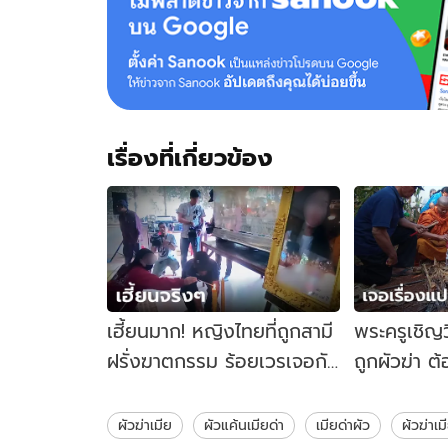
เรื่องที่เกี่ยวข้อง
เฮี้ยนมาก! หญิงไทยที่ถูกสามี
พระครูเชิญ
ฝรั่งฆาตกรรม ร้อยเวรเจอกับ
ถูกผัวฆ่า ต
ตัวในโรงพัก-พระครูเกือบ
ตร.เจอจังๆ
อาเจียน
ศพ
ผัวฆ่าเมีย
ผัวแค้นเมียด่า
เมียด่าผัว
ผ้วฆ่าเ