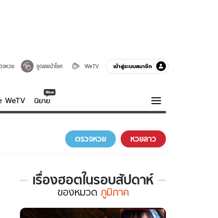
เข้าสู่ระบบสมาชิก
วจหวย
ขูดเลขนำโชค
WeTV
ve WeTV
นิยาย
รบรส
ความรู้รอบตัว
ตรวจหวย
หวยลาว
ฮาวทู
กูรู-รอบรู้
เรื่องฮอตในรอบสัปดาห์
เรื่อง
ของ
หมวด
ภูมิภาค
ฮอต
ใน
รอบ