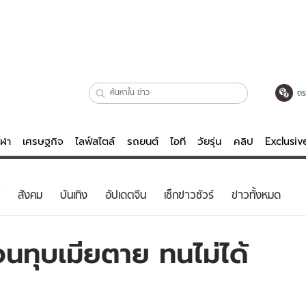
ตร
ีฬา
เศรษฐกิจ
ไลฟ์สไตล์
รถยนต์
ไอที
วัยรุ่น
คลิป
Exclusi
ตรวจหวย
ไลฟ์สไตล์
บันเทิงค
สังคม
บันเทิง
อัปเดตจีน
เช็กข่าวชัวร์
ข่าวทั้งหมด
ผู้หญิง
หนัง-ละคร
ผู้ชาย
เพลง
อนทุบเมียตาย ทนไม่ได้
ย
วัยรุ่น
เกมส์
ไอที
คลิป
รถยนต์
พอดแคสต์