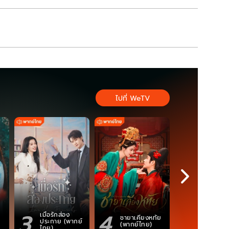
ไปที่ WeTV
3
4
5
เมื่อรักส่อง
ตำนานจอม
ชายาเคียงหทัย
ประกาย (พากย์
ภูตถังซาน
(พากย์ไทย)
ไทย)
(พากย์ไท