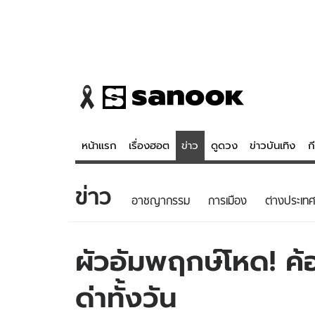
หน้าแรก
เรื่องฮอต
ข่าว
ดูดวง
ข่าวบันเทิง
ก
ข่าว
ข่าว
ดูดวง - 
อาชญากรรม
การเมือง
ต่างประเทศ
เรื่องฮอต
ดูดวง
ข่าว
หวยไทย
ผัวอัมพฤกษ์โหด! ค้
ข่าวบันเทิง
สถิติหวยไท
ด่าทั้งวัน
ข่าวกีฬา
หวยลาว
ข่าวเศรษฐกิจ