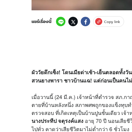
แชร์เรื่องนี้
Copy link
ผัววัยดึกเซ็ง! โดนเมียด่าเช้า-เย็นตลอดทั้ง
สวนยางพารา ชาวบ้านแฉ! แต่ก่อนเป็นคนไม่เ
เมื่อวานนี้ (24 มี.ค.) เจ้าหน้าที่ตำรวจ สภ.ก
ตายที่บ้านหลังหนึ่ง สภาพศพถูกของแข็งทุบท
ตรวจสอบ ที่เกิดเหตุเป็นบ้านปูนชั้นเดียว เจ้าห
อายุ 70 ปี นอนเสียช
นางประทีป จตุรงค์แสง
ไปทั่ว คาดว่าเสียชีวิตมาไม่ต่ำกว่า 6 ชั่วโมง