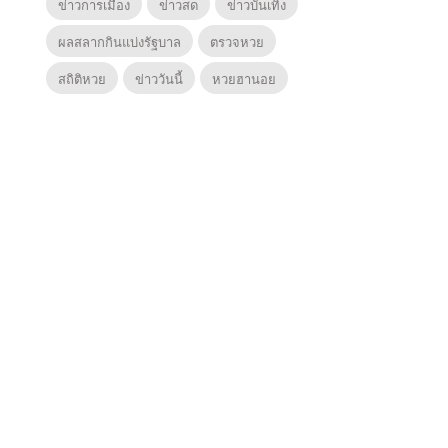
ข่าวการเมือง
ข่าวสด
ข่าวบันเทิง
ผลสลากกินแบ่งรัฐบาล
ตรวจหวย
สถิติหวย
ข่าววันนี้
หวยฮานอย