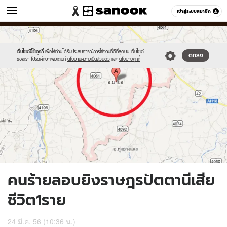
ข่าว
เข้าสู่ระบบสมาชิก
หมวดอื่นๆ
//s.isanook.com/ns/0/ud/235/1176229/442298-
Sanook
//s.isanook.com/sr/0/images/logo-
600
60
01.jpg
new-
sanook.png
เว็บไซต์นี้ใช้คุกกี้
เพื่อให้ท่านได้รับประสบการณ์การใช้งานที่ดีที่สุดบน เว็บไซต์
ตกลง
ของเรา โปรดศึกษาเพิ่มเติมที่
นโยบายความเป็นส่วนตัว
และ
นโยบายคุกกี้
คนร้ายลอบยิงราษฎรปัตตานีเสีย
ชีวิต1ราย
24 มี.ค. 56 (10:36 น.)