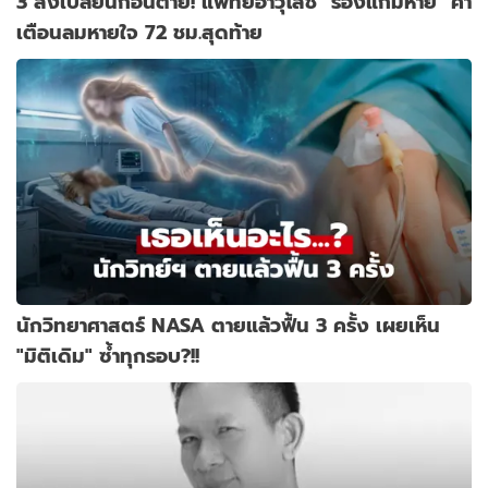
3 สิ่งเปลี่ยนก่อนตาย! แพทย์อาวุโสชี้ "ร่องแก้มหาย" คำ
เตือนลมหายใจ 72 ชม.สุดท้าย
นักวิทยาศาสตร์ NASA ตายแล้วฟื้น 3 ครั้ง เผยเห็น
"มิติเดิม" ซ้ำทุกรอบ?!!