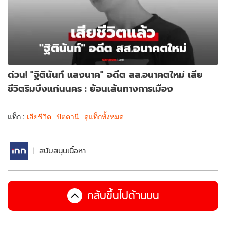
ด่วน! "ฐิตินันท์ แสงนาค" อดีต สส.อนาคตใหม่ เสีย
ชีวิตริมบึงแก่นนคร : ย้อนเส้นทางการเมือง
แท็ก :
เสียชีวิต
ปัตตานี
ดูแท็กทั้งหมด
สนับสนุนเนื้อหา
กลับขึ้นไปด้านบน