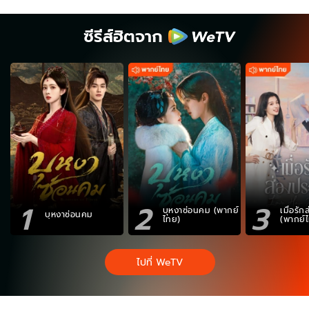
ซีรีส์ฮิตจาก
1
2
3
บุหงาซ่อนคม (พากย์
เมื่อรั
บุหงาซ่อนคม
ไทย)
(พากย์
ไปที่ WeTV