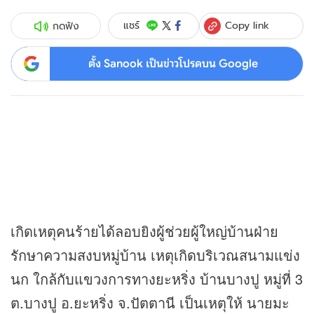
Copy link
แชร์
กดฟัง
ตั้ง Sanook เป็นข่าวโปรดบน Google
เกิดเหตุคนร้ายได้ลอบยิงผู้ช่วยผู้ใหญ่บ้านฝ่าย
รักษาความสงบหมู่บ้าน เหตุเกิดบริเวณสนามแข่ง
นก ใกล้กับแขวงการทางยะหริ่ง บ้านบางปู หมู่ที่ 3
ต.บางปู อ.ยะหริ่ง จ.ปัตตานี เป็นเหตุให้ นายมะ