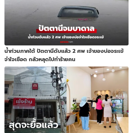
น้ำท่วมภาคใต้ ปัตตานีดับแล้ว 2 ศพ เจ้าของบ่อจระเข้
จำใจเชือด กลัวหลุดไปทำร้ายคน