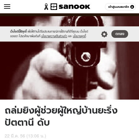
ข่าว
เข้าสู่ระบบสมาชิก
หมวดอื่นๆ
//s.isanook.com/ns/0/ud/235/1175903/441957-
Sanook
//s.isanook.com/sr/0/images/logo-
600
60
01.jpg
new-
sanook.png
เว็บไซต์นี้ใช้คุกกี้
เพื่อให้ท่านได้รับประสบการณ์การใช้งานที่ดีที่สุดบน เว็บไซต์
ตกลง
ของเรา โปรดศึกษาเพิ่มเติมที่
นโยบายความเป็นส่วนตัว
และ
นโยบายคุกกี้
ถล่มยิงผู้ช่วยผู้ใหญ่บ้านยะริ่ง
ปัตตานี ดับ
22 มี.ค. 56 (13:06 น.)