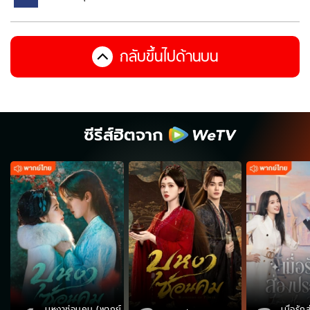
กลับขึ้นไปด้านบน
ซีรีส์ฮิตจาก
บุหงาซ่อนคม (พากย์
เมื่อรั