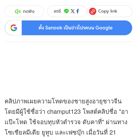
Copy link
แชร์
กดฟัง
ตั้ง Sanook เป็นข่าวโปรดบน Google
คลิป
ภาพเผยความโหดของชายสูงอายุชาวจีน
โดยมีผู้ใช้ชื่อว่า champut123 โพสต์
คลิป
ชื่อ "อา
แป๊ะโหด ใช้จอบทุบหัวตำรวจ ดับคาที่" ผ่านทาง
โซเชียลมีเดีย ยูทูบ และเฟซบุ๊ก เมื่อวันที่ 21