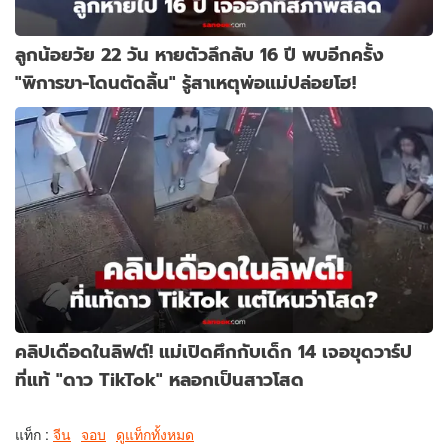
ลูกน้อยวัย 22 วัน หายตัวลึกลับ 16 ปี พบอีกครั้ง
"พิการขา-โดนตัดลิ้น" รู้สาเหตุพ่อแม่ปล่อยโฮ!
คลิปเดือดในลิฟต์! แม่เปิดศึกกับเด็ก 14 เจอขุดวาร์ป
ที่แท้ "ดาว TikTok" หลอกเป็นสาวโสด
แท็ก :
จีน
จอบ
ดูแท็กทั้งหมด