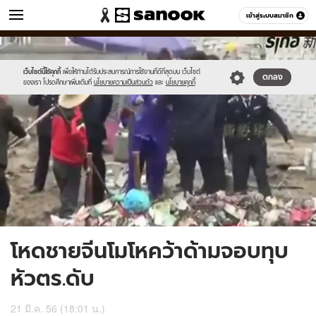
ข่าว
เข้าสู่ระบบสมาชิก
หมวดอื่นๆ
//s.isanook.com/ns/0/ud/235/1175732/441785-
Sanook
//s.isanook.com/sr/0/images/logo-
600
60
01.jpg
new-
sanook.png
เว็บไซต์นี้ใช้คุกกี้
เพื่อให้ท่านได้รับประสบการณ์การใช้งานที่ดีที่สุดบน เว็บไซต์
ตกลง
ของเรา โปรดศึกษาเพิ่มเติมที่
นโยบายความเป็นส่วนตัว
และ
นโยบายคุกกี้
โหดชายจีนโมโหคว้าด้ามจอบทุบ
หัวตร.ดับ
21 มี.ค. 56 (18:01 น.)