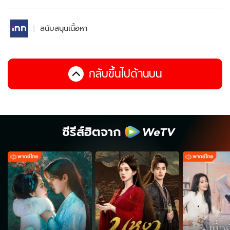
สนับสนุนเนื้อหา
กลับขึ้นไปด้านบน
ซีรีส์ฮิตจาก