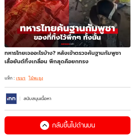
ทหารไทยเจออะไรบ้าง? หลังเข้าตรวจค้นฐานกัมพูชา
เสื้อยันต์ทิ้งเกลื่อน พีกสุดคือยกทรง
แท็ก :
เขมร
ไม้พะยูง
สนับสนุนเนื้อหา
กลับขึ้นไปด้านบน