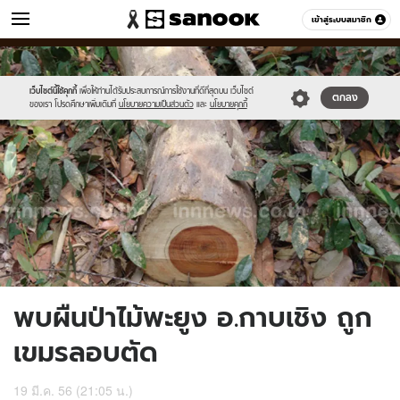
ข่าว
เข้าสู่ระบบสมาชิก
หมวดอื่นๆ
//s.isanook.com/ns/0/ud/235/1175357/441406-
Sanook
//s.isanook.com/sr/0/images/logo-
600
60
01.jpg
new-
sanook.png
เว็บไซต์นี้ใช้คุกกี้
เพื่อให้ท่านได้รับประสบการณ์การใช้งานที่ดีที่สุดบน เว็บไซต์
ตกลง
ของเรา โปรดศึกษาเพิ่มเติมที่
นโยบายความเป็นส่วนตัว
และ
นโยบายคุกกี้
พบผืนป่าไม้พะยูง อ.กาบเชิง ถูก
เขมรลอบตัด
19 มี.ค. 56 (21:05 น.)