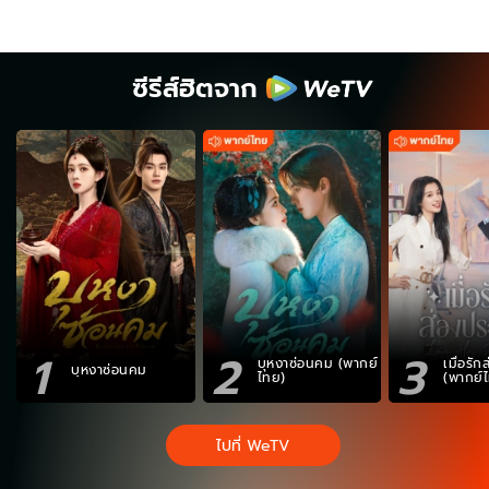
ซีรีส์ฮิตจาก
1
2
3
บุหงาซ่อนคม (พากย์
เมื่อรั
บุหงาซ่อนคม
ไทย)
(พากย์
ไปที่ WeTV