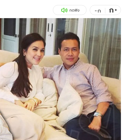
ก
สุขภาพ
+
ดูทีวี
-
ก
กดฟัง
เที่ยว-กิน
WeTV
Tasteful Thailand
Exclusive
Sanook Choice
นิยาย
ยลได้ที่
ร่วมงานกับเ