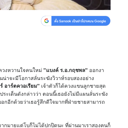
ตั้ง Sanook เป็นข่าวโปรดบน Google
ควงหวานใจคนใหม่
ออกงา
"แบงค์ ร.อ.กฤชพล"
นน่าจะมีโอกาสลั่นระฆังวิวาห์รอบสองอย่าง
เจ้าตัวก็ได้ควงแขนลูกชายสุด
์ อาร์ตควอเรียม"
ระเด็นดังกล่าวว่า ตอนนี้เธอยังไม่มีแผนลั่นระฆัง
บอกอีกด้วยว่าเธอรู้สึกดีใจมากที่ฝ่ายชายสามารถ
ไรมากมายแต่โบก็ไม่ได้ปกปิดนะ ที่ผ่านมาเราสองคนก็