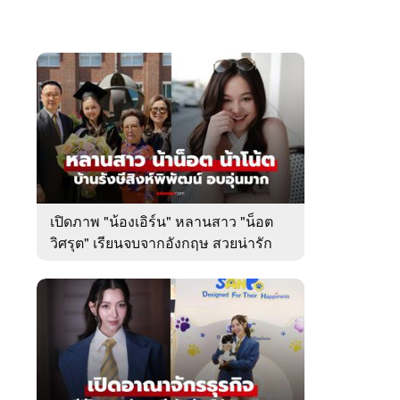
เปิดภาพ "น้องเอิร์น" หลานสาว "น็อต
วิศรุต" เรียนจบจากอังกฤษ สวยน่ารัก
มาก