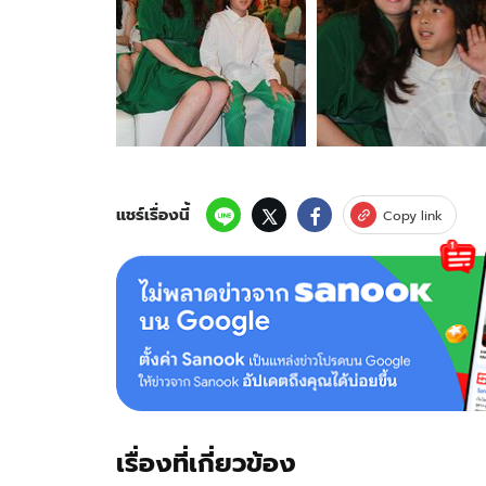
11
ภาพ
ของ
โบ
คบ
แบงค์
ไม่
กล้า
ออกตัว
แรง
แชร์เรื่องนี้
Copy link
กลัว
ผิด
หวัง
เรื่องที่เกี่ยวข้อง