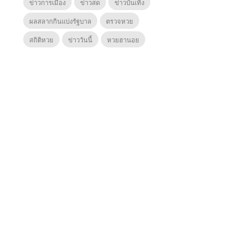
ข่าวการเมือง
ข่าวสด
ข่าวบันเทิง
ผลสลากกินแบ่งรัฐบาล
ตรวจหวย
สถิติหวย
ข่าววันนี้
หวยฮานอย