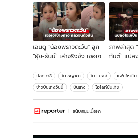
เอ็นดู "น้องพราวตะวัน" ลูก
ภาพล่าสุด
"ยุ้ย-ธันน์" เล่าจริงจัง เจอเงา
กันต์" แปล
ข้างทาง กลัวจนตัวสั่น
Girl สะดุด
น้องอาชิ
โบ ชญาดา
โบ แบงค์
แฟนใหม่โบ
ข่าวบันเทิงวันนี้
บันเทิง
ไฮไลท์บันเทิง
สนับสนุนเนื้อหา