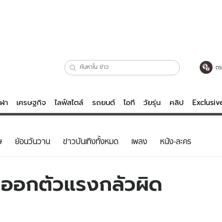
ตร
ีฬา
เศรษฐกิจ
ไลฟ์สไตล์
รถยนต์
ไอที
วัยรุ่น
คลิป
Exclusi
ตรวจหวย
ไลฟ์สไตล์
บันเทิงค
ษ
ย้อนวันวาน
ข่าวบันเทิงทั้งหมด
เพลง
หนัง-ละคร
ผู้หญิง
หนัง-ละคร
ผู้ชาย
เพลง
้าออกตัวแรงกลัวผิด
ย
วัยรุ่น
เกมส์
ไอที
คลิป
รถยนต์
พอดแคสต์