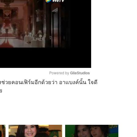
Powered by 
GliaStudios
ช่วยคอนเฟิร์มอีกด้วยว่า อาแบงค์นั้น ใจดี
ย
M
u
t
e