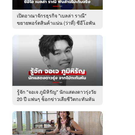
เปิดอาณาจักรธุรกิจ "เบลล่า ราณี"
ขยายพอร์ตสินค้าแน่น (ว่าที่) ซีอีโอพัน
ล้านเคียงข้าง "วิล ชวิณ"
รู้จัก "จอเจ ภูมิหิรัญ" นักแสดงดาวรุ่งวัย
20 ปี แฟนๆ ช็อกข่าวเสียชีวิตกะทันหัน