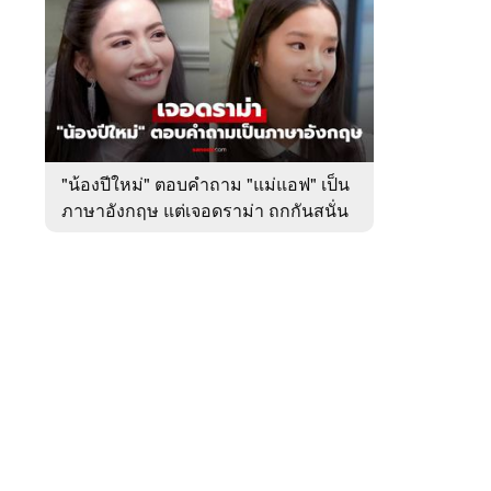
สัปดาห์
ของ
หมวด
บันเทิง
 WeTV
"น้องปีใหม่" ตอบคำถาม "แม่แอฟ" เป็น
ภาษาอังกฤษ แต่เจอดราม่า ถกกันสนั่น
ติดต่อโฆษณา
tencentthbd
sales@tencent.co.th
รา
ร้องเรียนเนื้อหาไม่เหมาะสม
แนะนำติชม แจ้งปัญหาการใช้งาน