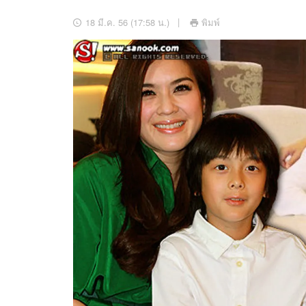
อัปเดตจีน
18 มี.ค. 56 (17:58 น.)
พิมพ์
เช็กข่าวชัวร์
ติดตามสนุกโซเชี
ดาวน์โหลดสนุกแอปฟรี
สงวนลิขสิทธิ์ ©
2569
บริษัท อิมเมจ ฟิวเจอร์ (ประเทศไทย) จำกัด