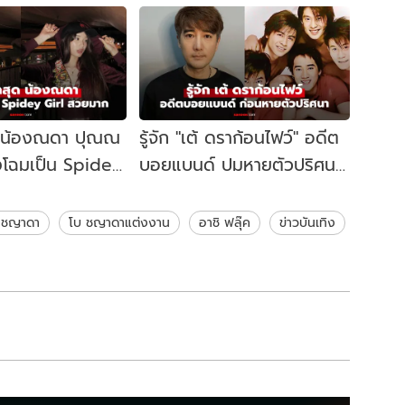
 "น้องณดา ปุณณ
รู้จัก "เต้ ดราก้อนไฟว์" อดีต
งโฉมเป็น Spidey
บอยแบนด์ ปมหายตัวปริศนา
หยุดทุกสายตา
หลังปั่นจักรยานออกจากบ้าน
พัก
 ชญาดา
โบ ชญาดาแต่งงาน
อาชิ ฟลุ๊ค
ข่าวบันเทิง