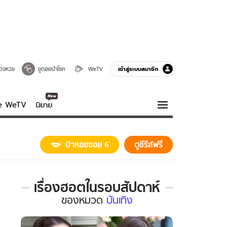
เข้าสู่ระบบสมาชิก
วจหวย
ขูดเลขนำโชค
WeTV
ve WeTV
นิยาย
รบรส
ความรู้รอบตัว
ป้าหอยซอย 6
ดูซีรีส์ฟรี
ฮาวทู
กูรู-รอบรู้
เรื่องฮอตในรอบสัปดาห์
เรื่อง
ของ
หมวด
บันเทิง
ฮอต
ใน
รอบ