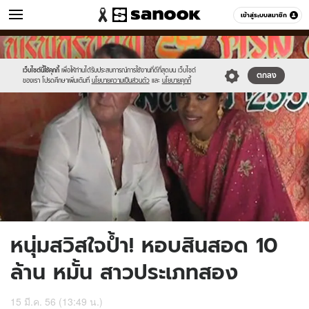
ข่าว
เข้าสู่ระบบสมาชิก
หมวดอื่นๆ
//s.isanook.com/ns/0/ud/234/1174443/news09-
Sanook
//s.isanook.com/sr/0/images/logo-
600
60
1.jpg
new-
sanook.png
เว็บไซต์นี้ใช้คุกกี้
เพื่อให้ท่านได้รับประสบการณ์การใช้งานที่ดีที่สุดบน เว็บไซต์
ตกลง
ของเรา โปรดศึกษาเพิ่มเติมที่
นโยบายความเป็นส่วนตัว
และ
นโยบายคุกกี้
หนุ่มสวิสใจป้ำ! หอบสินสอด 10
ล้าน หมั้น สาวประเภทสอง
15 มี.ค. 56 (13:49 น.)