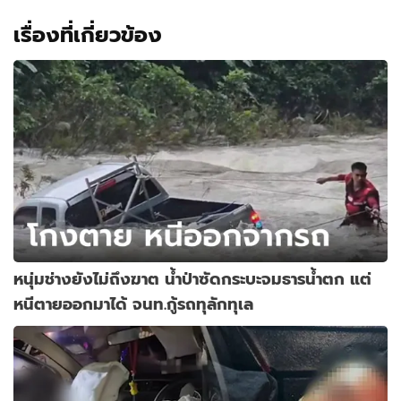
เรื่องที่เกี่ยวข้อง
หนุ่มช่างยังไม่ถึงฆาต น้ำป่าซัดกระบะจมธารน้ำตก แต่
หนีตายออกมาได้ จนท.กู้รถทุลักทุเล