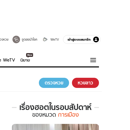
เข้าสู่ระบบสมาชิก
วจหวย
ขูดเลขนำโชค
WeTV
ve WeTV
นิยาย
รบรส
ความรู้รอบตัว
ตรวจหวย
หวยลาว
ฮาวทู
กูรู-รอบรู้
เรื่องฮอตในรอบสัปดาห์
เรื่อง
ของ
หมวด
การเมือง
ฮอต
ใน
รอบ