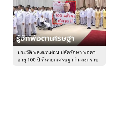
สัปดาห์
ของ
หมวด
การเมือง
 WeTV
ประวัติ พล.ต.ท.ผ่อน ปลัดรักษา พ่อตา
อายุ 100 ปี ที่นายกเศรษฐา ก้มลงกราบ
ติดต่อโฆษณา
ที่ตัก
tencentthbd
sales@tencent.co.th
รา
ร้องเรียนเนื้อหาไม่เหมาะสม
แนะนำติชม แจ้งปัญหาการใช้งาน