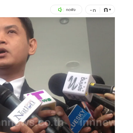
ก
สุขภาพ
+
ดูทีวี
-
ก
กดฟัง
เที่ยว-กิน
WeTV
Tasteful Thailand
Exclusive
Sanook Choice
นิยาย
ยลได้ที่
ร่วมงานกับเ