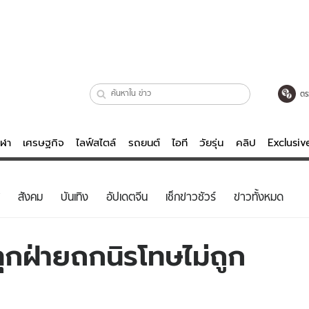
ตร
ีฬา
เศรษฐกิจ
ไลฟ์สไตล์
รถยนต์
ไอที
วัยรุ่น
คลิป
Exclusi
ตรวจหวย
ไลฟ์สไตล์
บันเทิงค
สังคม
บันเทิง
อัปเดตจีน
เช็กข่าวชัวร์
ข่าวทั้งหมด
ผู้หญิง
หนัง-ละคร
ผู้ชาย
เพลง
ทุกฝ่ายถกนิรโทษไม่ถูก
ย
วัยรุ่น
เกมส์
ไอที
คลิป
รถยนต์
พอดแคสต์