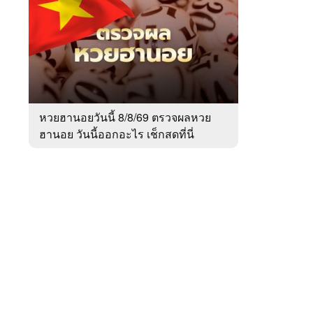
สัปดาห์
ของ
หมวด
สังคม
 WeTV
หวยฮานอยวันนี้ 8/8/69 ตรวจผลหวย
ฮานอย วันนี้ออกอะไร เช็กสดที่นี่
ติดต่อโฆษณา
tencentthbd
sales@tencent.co.th
รา
ร้องเรียนเนื้อหาไม่เหมาะสม
แนะนำติชม แจ้งปัญหาการใช้งาน