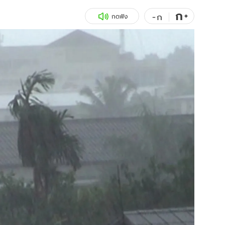
ก
สุขภาพ
+
ดูทีวี
-
ก
กดฟัง
เที่ยว-กิน
WeTV
Tasteful Thailand
Exclusive
Sanook Choice
นิยาย
ยลได้ที่
ร่วมงานกับเ