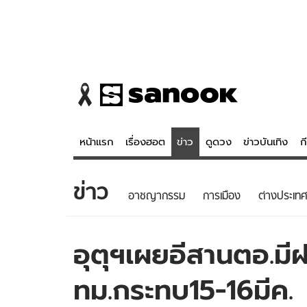
หน้าแรก
เรื่องฮอต
ข่าว
ดูดวง
ข่าวบันเทิง
ก
ข่าว
ข่าว
ดูดวง - 
อาชญากรรม
การเมือง
ต่างประเทศ
เรื่องฮอต
ดูดวง
ข่าว
หวยไทย
อุตุฯเผยอีสานตอ.ม
ข่าวบันเทิง
สถิติหวยไท
ทม.กระทบ15-16มีค.
ข่าวกีฬา
หวยลาว
ข่าวเศรษฐกิจ