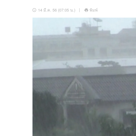
อัปเดตจีน
14 มี.ค. 56 (07:05 น.)
พิมพ์
เช็กข่าวชัวร์
ติดตามสนุกโซเชี
ดาวน์โหลดสนุกแอปฟรี
สงวนลิขสิทธิ์ ©
2569
บริษัท อิมเมจ ฟิวเจอร์ (ประเทศไทย) จำกัด