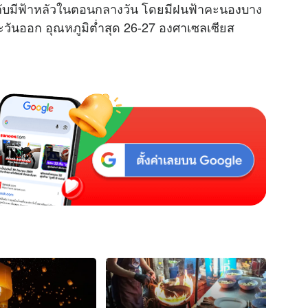
บมีฟ้าหลัวในตอนกลางวัน โดยมีฝนฟ้าคะนองบาง
ะวันออก อุณหภูมิต่ำสุด 26-27 องศาเซลเซียส