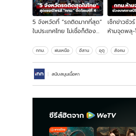
5 จังหวัดที่ “รถติดมากที่สุด”
เช็กข่าวชัว
ในประเทศไทย ไม่เชื่อก็ต้อง
ห้ามจุดพลุ
เชื่อ กทม. ติดโผแค่อันดับ 4
เทศกาลปีให
ไม่?
กทม.
ฝนเหนือ
อีสาน
อุตุ
สังคม
สนับสนุนเนื้อหา
ซีรีส์ฮิตจาก