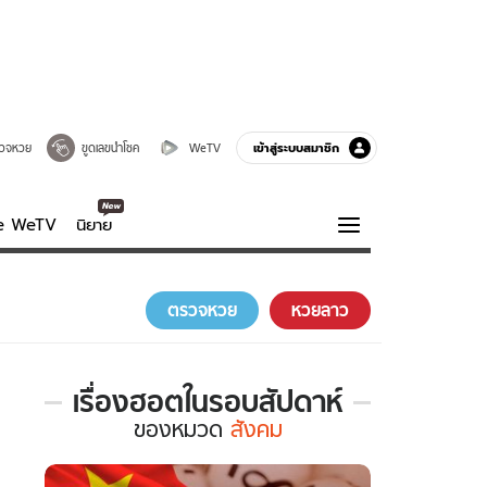
เข้าสู่ระบบสมาชิก
วจหวย
ขูดเลขนำโชค
WeTV
ve WeTV
นิยาย
รบรส
ความรู้รอบตัว
ตรวจหวย
หวยลาว
ฮาวทู
กูรู-รอบรู้
เรื่องฮอตในรอบสัปดาห์
เรื่อง
ของ
หมวด
สังคม
ฮอต
ใน
รอบ