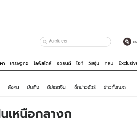
ตร
ีฬา
เศรษฐกิจ
ไลฟ์สไตล์
รถยนต์
ไอที
วัยรุ่น
คลิป
Exclusi
ตรวจหวย
ไลฟ์สไตล์
บันเทิงค
สังคม
บันเทิง
อัปเดตจีน
เช็กข่าวชัวร์
ข่าวทั้งหมด
ผู้หญิง
หนัง-ละคร
ผู้ชาย
เพลง
ีฝนเหนือกลางก
ย
วัยรุ่น
เกมส์
ไอที
คลิป
รถยนต์
พอดแคสต์