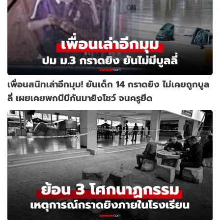
เพื่อนสนิทเล่าอีกมุม! ยันเด็ก 14 กราดยิง ไม่เคยถูกบูล
ลี่ เผยเคยพกบีบีกันมายิงโชว์ จนครูยึด