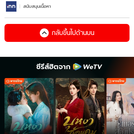
สนับสนุนเนื้อหา
กลับขึ้นไปด้านบน
ซีรีส์ฮิตจาก