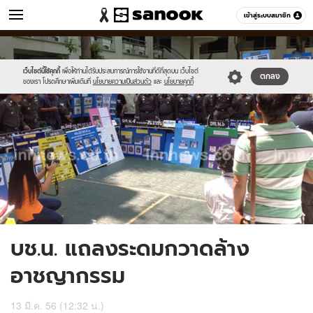
ข่าว
เข้าสู่ระบบสมาชิก
หมวดอื่นๆ
//s.isanook.com/ns/0/ud/234/1173974/439989-
Sanook
//s.isanook.com/sr/0/images/logo-
600
60
01.jpg
new-
sanook.png
เว็บไซต์นี้ใช้คุกกี้
เพื่อให้ท่านได้รับประสบการณ์การใช้งานที่ดีที่สุดบน เว็บไซต์
ตกลง
ของเรา โปรดศึกษาเพิ่มเติมที่
นโยบายความเป็นส่วนตัว
และ
นโยบายคุกกี้
บช.น. แถลงระดมกวาดล้าง
อาชญากรรม
13 มี.ค. 56 (12:32 น.)