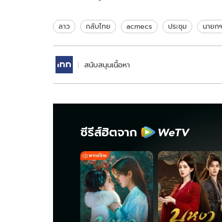
ปาฏิหาริย์ กู้ภัยเร่งหาอีก 2
ผลหวยลาว
ราย
ลาว
กลับไทย
acmecs
ประชุม
นายก
สนับสนุนเนื้อหา
ซีรีส์ฮิตจาก