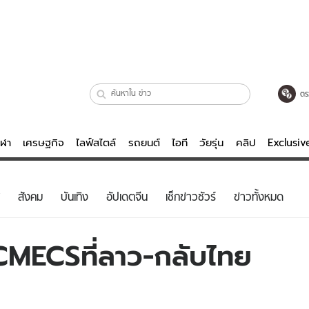
ตร
ีฬา
เศรษฐกิจ
ไลฟ์สไตล์
รถยนต์
ไอที
วัยรุ่น
คลิป
Exclusi
ตรวจหวย
ไลฟ์สไตล์
บันเทิงค
สังคม
บันเทิง
อัปเดตจีน
เช็กข่าวชัวร์
ข่าวทั้งหมด
ผู้หญิง
หนัง-ละคร
ผู้ชาย
เพลง
CMECSที่ลาว-กลับไทย
ย
วัยรุ่น
เกมส์
ไอที
คลิป
รถยนต์
พอดแคสต์