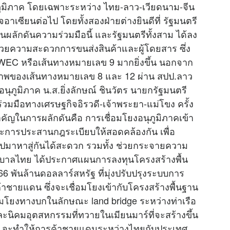
ูมิภาค โดยเฉพาะระหว่าง ไทย-ลาว-เวียดนาม-จีน
จอาเซียนต่อไป โดยทั้งสองฝ่ายต่างยินดีที่ รัฐมนตรี
ผลักดันความร่วมมือนี้ และรัฐมนตรีทั้งสาม ได้ลง
วยความสะดวกการขนส่งสินค้าและผู้โดยสาร ซึ่ง
C หรือเส้นทางหมายเลข 9 มากยิ่งขึ้น นอกจาก
ยภาพของเส้นทางหมายเลข 8 และ 12 ผ่าน สปป.ลาว
นุภูมิภาค น.ส.ยิ่งลักษณ์ ชินวัตร นายกรัฐมนตรี
ร่วมมือทางเศรษฐกิจอิรวดี-เจ้าพระยา-แม่โขง ครั้ง
ำคัญในการผลักดันคือ การเชื่อมโยงอนุภูมิภาคเข้า
ะการประสานกฎระเบียบให้สอดคล้องกัน เพื่อ
ปมาหาสู่กันได้สะดวก รวมทั้ง ช่วยกระจายความ
ุด รัฐบาลไทย ได้ประกาศแผนการลงทุนโครงสร้างพื้น
พันล้านดอลลาร์สหรัฐ ที่มุ่งปรับปรุงระบบการ
ชายแดน ซึ่งจะเชื่อมโยงเข้ากับโครงสร้างพื้นฐาน
่อมโยงทางบกในลักษณะ land bridge ระหว่างท่าเรือ
นิคมอุตสหกรรมที่ทวายในเมียนมาร์ที่จะสร้างขึ้น
่าว จะทำให้การค้าชายแดนระหว่างไทยกับประเทศ