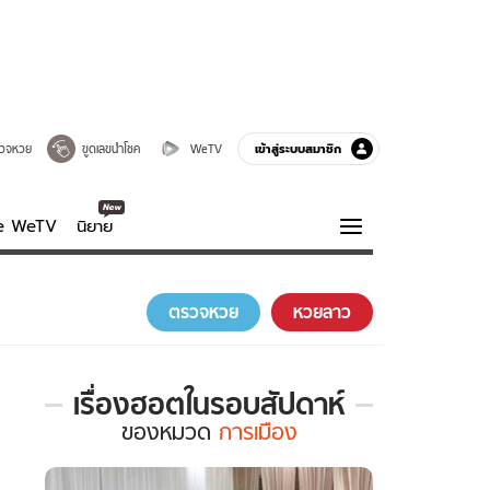
เข้าสู่ระบบสมาชิก
วจหวย
ขูดเลขนำโชค
WeTV
ve WeTV
นิยาย
รบรส
ความรู้รอบตัว
ตรวจหวย
หวยลาว
ฮาวทู
กูรู-รอบรู้
เรื่องฮอตในรอบสัปดาห์
เรื่อง
ของ
หมวด
การเมือง
ฮอต
ใน
รอบ