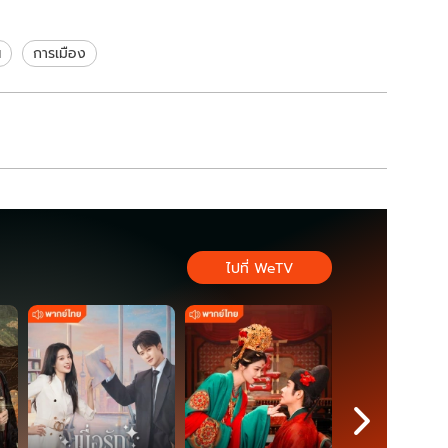
พัฒนา
อะไร
ฯ
การเมือง
ไปที่ WeTV