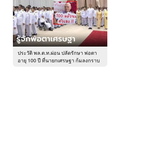
สัปดาห์
ของ
หมวด
การเมือง
 WeTV
ประวัติ พล.ต.ท.ผ่อน ปลัดรักษา พ่อตา
อายุ 100 ปี ที่นายกเศรษฐา ก้มลงกราบ
ติดต่อโฆษณา
ที่ตัก
tencentthbd
sales@tencent.co.th
รา
ร้องเรียนเนื้อหาไม่เหมาะสม
แนะนำติชม แจ้งปัญหาการใช้งาน