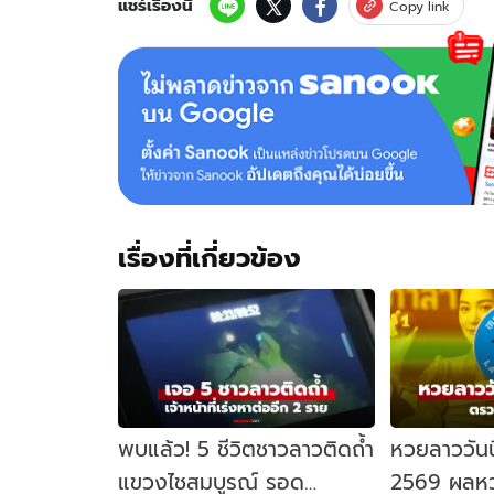
แชร์เรื่องนี้
Copy link
เรื่องที่เกี่ยวข้อง
พบแล้ว! 5 ชีวิตชาวลาวติดถ้ำ
หวยลาววันน
แขวงไชสมบูรณ์ รอด
2569 ผลหว