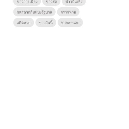
ข่าวการเมือง
ข่าวสด
ข่าวบันเทิง
ผลสลากกินแบ่งรัฐบาล
ตรวจหวย
สถิติหวย
ข่าววันนี้
หวยฮานอย