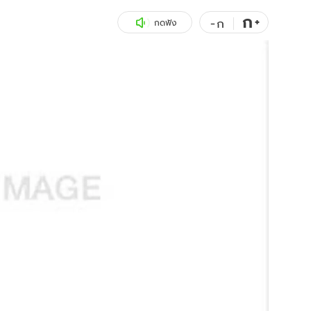
ก
สุขภาพ
+
ดูทีวี
-
ก
กดฟัง
เที่ยว-กิน
WeTV
Tasteful Thailand
Exclusive
Sanook Choice
นิยาย
ยลได้ที่
ร่วมงานกับเ