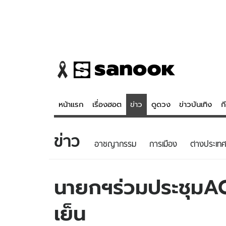
หน้าแรก
เรื่องฮอต
ข่าว
ดูดวง
ข่าวบันเทิง
ก
ข่าว
ข่าว
ดูดวง - 
อาชญากรรม
การเมือง
ต่างประเทศ
เรื่องฮอต
ดูดวง
ข่าว
หวยไทย
นายกฯร่วมประชุมA
ข่าวบันเทิง
สถิติหวยไท
เย็น
ข่าวกีฬา
หวยลาว
ข่าวเศรษฐกิจ