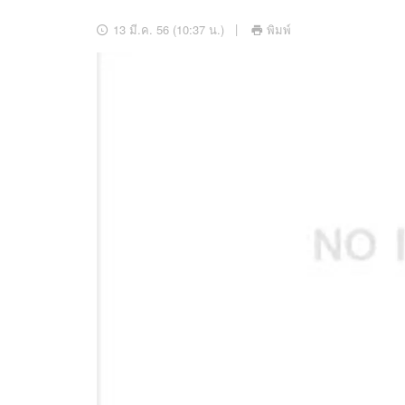
อัปเดตจีน
13 มี.ค. 56 (10:37 น.)
พิมพ์
เช็กข่าวชัวร์
ติดตามสนุกโซเชี
ดาวน์โหลดสนุกแอปฟรี
สงวนลิขสิทธิ์ ©
2569
บริษัท อิมเมจ ฟิวเจอร์ (ประเทศไทย) จำกัด