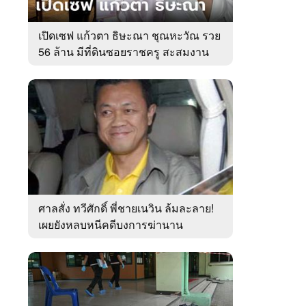
เปิดเซฟ แก้วตา ธิษะณา ชุณหะวัณ รวย
56 ล้าน มีที่ดินซอยราชครู สะสมงาน
ศิลป์
ศาลสั่ง ทวีศักดิ์ พี่ชายเนวิน ล้มละลาย!
เผยยังหลบหนีคดีบงการฆ่านาน
เกือบ10ปี