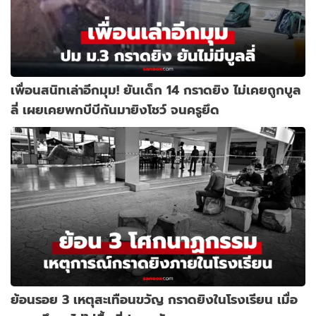
เพื่อนสนิทเล่าอีกมุม! ยันเด็ก 14 กราดยิง ไม่เคยถูกบูล
ลี่ เผยเคยพกบีบีกันมายิงโชว์ จนครูยึด
ย้อนรอย 3 เหตุสะเทือนขวัญ กราดยิงในโรงเรียน เมื่อ