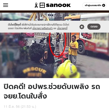
ข่าว
เข้าสู่ระบบสมาชิก
หมวดอื่นๆ
//s.isanook.com/ns/0/ud/234/1173647/7.jpg
Sanook
//s.isanook.com/sr/0/images/logo-
600
60
new-
sanook.png
เว็บไซต์นี้ใช้คุกกี้
เพื่อให้ท่านได้รับประสบการณ์การใช้งานที่ดีที่สุดบน เว็บไซต์
ตกลง
ของเรา โปรดศึกษาเพิ่มเติมที่
นโยบายความเป็นส่วนตัว
และ
นโยบายคุกกี้
ปิดคดี! อปพร.ช่วยดับเพลิง รถ
จยย.โดนใบสั่ง
11 มี.ค. 56 (21:53 น.)