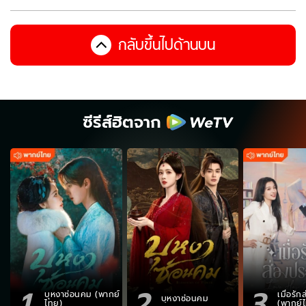
กลับขึ้นไปด้านบน
ซีรีส์ฮิตจาก
1
2
3
บุหงาซ่อนคม (พากย์
เมื่อรั
บุหงาซ่อนคม
ไทย)
(พากย์