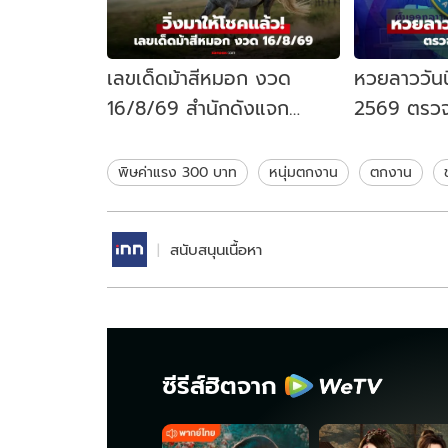
เลขเด็ดม้าสีหมอก งวด
หวยลาววันน
16/8/69 สำนักดังแจก
2569 ตรว
แนวทาง เลขเด่นหวย 16 ส.ค.
7/8/69 หว
69
อะไร
พิษค่าแรง 300 บาท
หนุ่มตกงาน
ตกงาน
สนับสนุนเนื้อหา
ซีรีส์ฮิตจาก