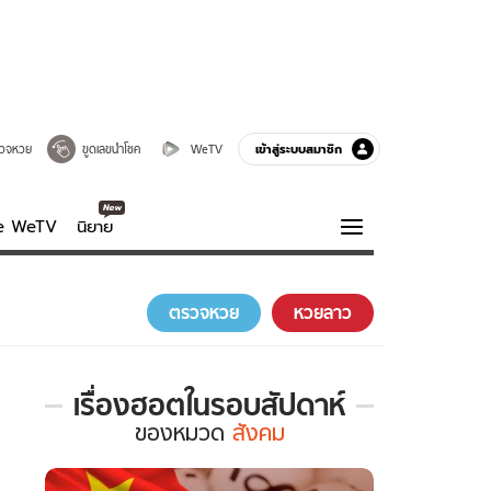
เข้าสู่ระบบสมาชิก
วจหวย
ขูดเลขนำโชค
WeTV
ve WeTV
นิยาย
รบรส
ความรู้รอบตัว
ตรวจหวย
หวยลาว
ฮาวทู
กูรู-รอบรู้
เรื่องฮอตในรอบสัปดาห์
เรื่อง
ของ
หมวด
สังคม
ฮอต
ใน
รอบ