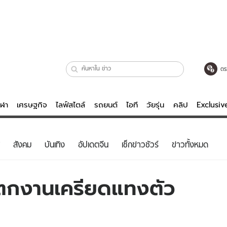
ตร
ีฬา
เศรษฐกิจ
ไลฟ์สไตล์
รถยนต์
ไอที
วัยรุ่น
คลิป
Exclusi
ตรวจหวย
ไลฟ์สไตล์
บันเทิงค
สังคม
บันเทิง
อัปเดตจีน
เช็กข่าวชัวร์
ข่าวทั้งหมด
ผู้หญิง
หนัง-ละคร
ผู้ชาย
เพลง
มตกงานเครียดแทงตัว
ย
วัยรุ่น
เกมส์
ไอที
คลิป
รถยนต์
พอดแคสต์