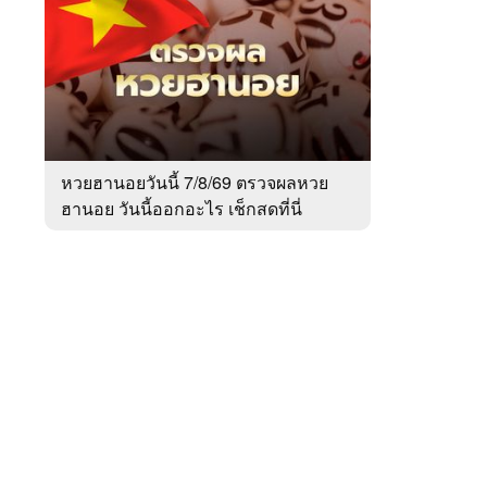
สัปดาห์
ของ
หมวด
สังคม
 WeTV
หวยฮานอยวันนี้ 7/8/69 ตรวจผลหวย
ฮานอย วันนี้ออกอะไร เช็กสดที่นี่
ติดต่อโฆษณา
tencentthbd
sales@tencent.co.th
รา
ร้องเรียนเนื้อหาไม่เหมาะสม
แนะนำติชม แจ้งปัญหาการใช้งาน