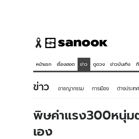
หน้าแรก
เรื่องฮอต
ข่าว
ดูดวง
ข่าวบันเทิง
ก
ข่าว
ข่าว
ดูดวง - 
อาชญากรรม
การเมือง
ต่างประเทศ
เรื่องฮอต
ดูดวง
ข่าว
หวยไทย
พิษค่าแรง300หนุ่
ข่าวบันเทิง
สถิติหวยไท
เอง
ข่าวกีฬา
หวยลาว
ข่าวเศรษฐกิจ