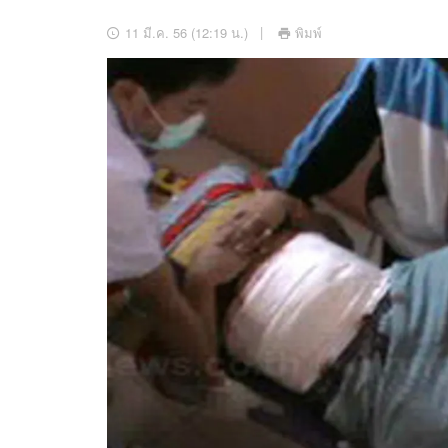
อัปเดตจีน
11 มี.ค. 56 (12:19 น.)
พิมพ์
เช็กข่าวชัวร์
ติดตามสนุกโซเชี
ดาวน์โหลดสนุกแอปฟรี
สงวนลิขสิทธิ์ ©
2569
บริษัท อิมเมจ ฟิวเจอร์ (ประเทศไทย) จำกัด