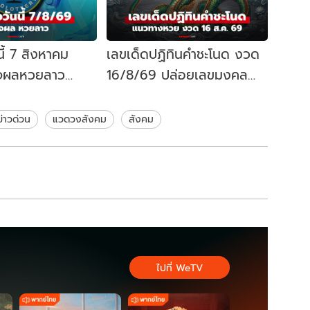
ี้ 7 สิงหาคม
เลขเด็ดปฏิทินคำชะโนด งวด
จผลหวยลาว
16/8/69 ปล่อยเลขมงคล
ยลาววันนี้ออก
พญานาค แนวทางหวยงวดนี้
ข่าวด่วน
แวดวงสังคม
สังคม
ไปที่ WeTV