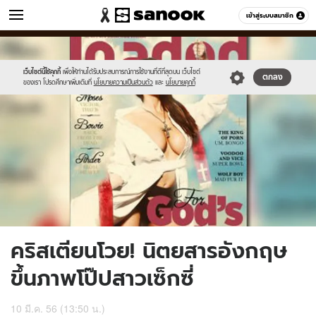
ข่าว
เข้าสู่ระบบสมาชิก
หมวดอื่นๆ
//s.isanook.com/ns/0/ud/234/1173403/news09-
Sanook
//s.isanook.com/sr/0/images/logo-
600
60
1.jpg
new-
sanook.png
เว็บไซต์นี้ใช้คุกกี้
เพื่อให้ท่านได้รับประสบการณ์การใช้งานที่ดีที่สุดบน เว็บไซต์
ตกลง
ของเรา โปรดศึกษาเพิ่มเติมที่
นโยบายความเป็นส่วนตัว
และ
นโยบายคุกกี้
คริสเตียนโวย! นิตยสารอังกฤษ
ขึ้นภาพโป๊ปสาวเซ็กซี่
10 มี.ค. 56 (13:50 น.)