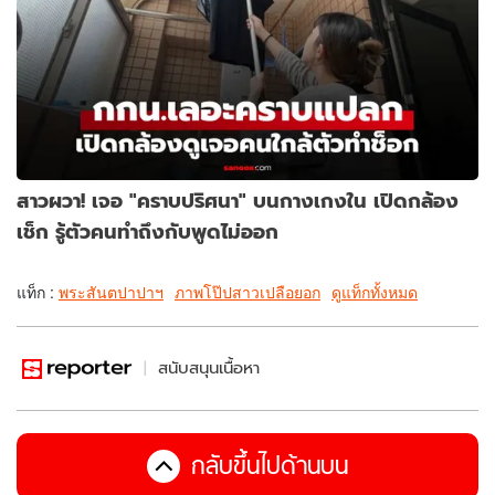
สาวผวา! เจอ "คราบปริศนา" บนกางเกงใน เปิดกล้อง
เช็ก รู้ตัวคนทำถึงกับพูดไม่ออก
แท็ก :
พระสันตปาปาฯ
ภาพโป๊ปสาวเปลือยอก
ดูแท็กทั้งหมด
สนับสนุนเนื้อหา
กลับขึ้นไปด้านบน