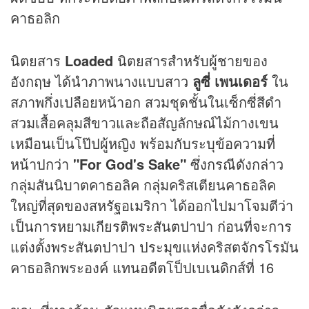
คาธอลิก
นิตยสาร
Loaded
นิตยสารสำหรับผู้ชายของ
อังกฤษ ได้นำภาพนางแบบสาว
ลูซี่ เพนเดอร์
ใน
สภาพกึ่งเปลือยหน้าอก สวมชุดชั้นในเซ็กซี่สีดำ
สวมเสื้อคลุมสีขาวและถือสัญลักษณ์ไม้กางเขน
เหมือนเป็นโป๊ปผู้หญิง พร้อมกับระบุข้อความที่
หน้าปกว่า
"For God's Sake"
ซึ่งกรณีดังกล่าว
กลุ่มสันนิบาตคาธอลิค กลุ่มคริสเตียนคาธอลิค
ใหญ่ที่สุดของสหรัฐอเมริกา ได้ออกไปมาโจมตีว่า
เป็นการหยามเกียรติพระสันตปาปา ก่อนที่จะการ
แต่งตั้งพระสันตปาปา ประมุขแห่งคริสตจักรโรมัน
คาธอลิกพระองค์ แทนอดีตโป็ปเบเนดิกส์ที่ 16