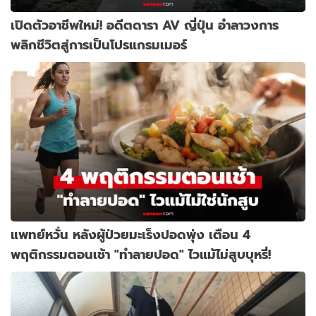
เปิดตัวอาชีพใหม่! อดีตดารา AV ญี่ปุ่น อำลาวงการ
พลิกชีวิตสู่การเป็นโปรแกรมเมอร์
แพทย์หวั่น หลังผู้ป่วยมะเร็งปอดพุ่ง เตือน 4
พฤติกรรมตอนเช้า "ทำลายปอด" ไวแม้ไม่สูบบุหรี่!