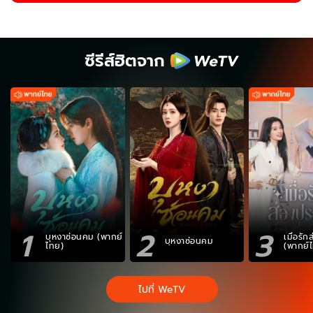
ซีรีส์ฮิตจาก
1
2
3
บุหงาซ่อนคม (พากย์
เมื่อรั
บุหงาซ่อนคม
ไทย)
(พากย์
ไปที่ WeTV