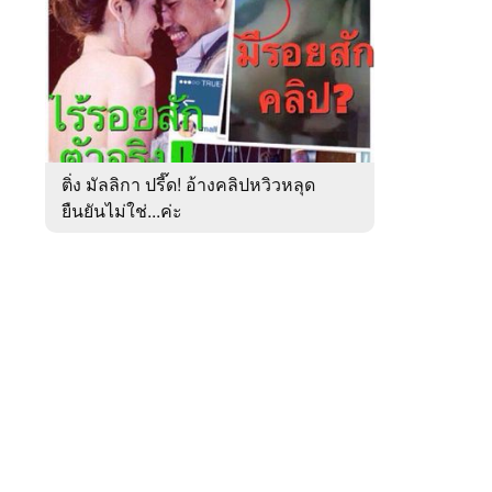
สัปดาห์
ของ
หมวด
การเมือง
 WeTV
ติ่ง มัลลิกา ปรี๊ด! อ้างคลิปหวิวหลุด
ยืนยันไม่ใช่...ค่ะ
ติดต่อโฆษณา
tencentthbd
sales@tencent.co.th
รา
ร้องเรียนเนื้อหาไม่เหมาะสม
แนะนำติชม แจ้งปัญหาการใช้งาน