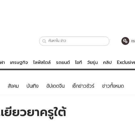
ตร
ีฬา
เศรษฐกิจ
ไลฟ์สไตล์
รถยนต์
ไอที
วัยรุ่น
คลิป
Exclusi
ตรวจหวย
ไลฟ์สไตล์
บันเทิงค
สังคม
บันเทิง
อัปเดตจีน
เช็กข่าวชัวร์
ข่าวทั้งหมด
ผู้หญิง
หนัง-ละคร
ผู้ชาย
เพลง
เยียวยาครูใต้
ย
วัยรุ่น
เกมส์
ไอที
คลิป
รถยนต์
พอดแคสต์