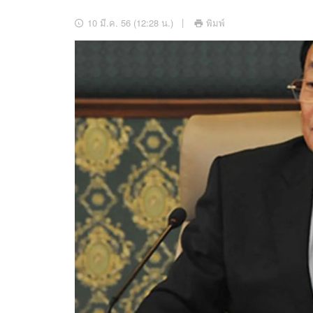
อัปเดตจีน
10 มี.ค. 56 (12:28 น.)
พิมพ์
เช็กข่าวชัวร์
ติดตามสนุกโซเชี
ดาวน์โหลดสนุกแอปฟรี
สงวนลิขสิทธิ์ ©
2569
บริษัท อิมเมจ ฟิวเจอร์ (ประเทศไทย) จำกัด