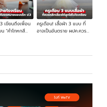
.3 เขียนถึงเพื่อน
ครูเตือน! เสื้อผ้า 3 แบบ ที่
รียน "คำโกหกสี
อาจเป็นอันตราย ผปค.ควร
นนับล้านเสียน้ำตา
หลีกเลี่ยงให้ลูกใส่ไปโรงเรียน
ไปที่ WeTV