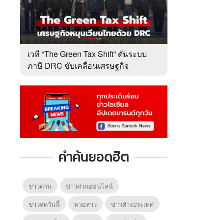
เวที “The Green Tax Shift” ดันระบบ
ภาษี DRC ขับเคลื่อนเศรษฐกิจ
หมุนเวียนไทย
คำค้นยอดฮิต
ข่าวด่วน
ข่าวด่วนออนไลน์
ข่าวสดวันนี้
หวยลาว
ข่าวต่างประเทศ