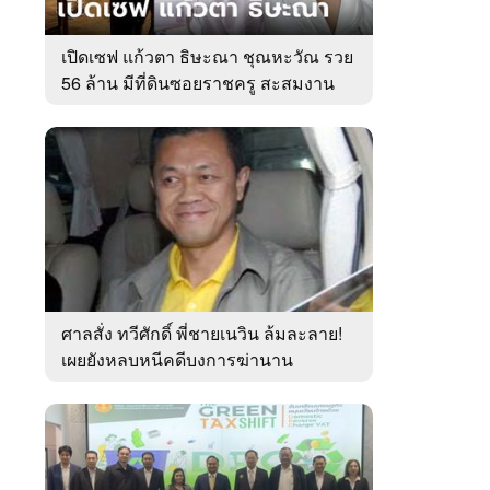
เปิดเซฟ แก้วตา ธิษะณา ชุณหะวัณ รวย
56 ล้าน มีที่ดินซอยราชครู สะสมงาน
ศิลป์
ศาลสั่ง ทวีศักดิ์ พี่ชายเนวิน ล้มละลาย!
เผยยังหลบหนีคดีบงการฆ่านาน
เกือบ10ปี