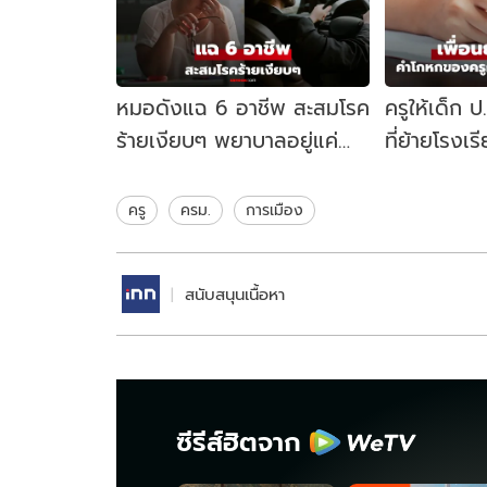
หมอดังแฉ 6 อาชีพ สะสมโรค
ครูให้เด็ก ป
ร้ายเงียบๆ พยาบาลอยู่แค่
ที่ย้ายโรงเ
อันดับ 4 แชมป์คืองานที่คุ้น
ขาว" ที่ทำค
เคย!
ครู
ครม.
การเมือง
สนับสนุนเนื้อหา
ซีรีส์ฮิตจาก