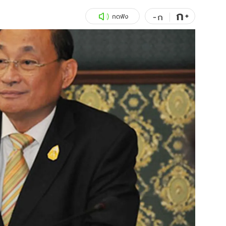
ก
สุขภาพ
+
ดูทีวี
-
ก
กดฟัง
เที่ยว-กิน
WeTV
Tasteful Thailand
Exclusive
Sanook Choice
นิยาย
ยลได้ที่
ร่วมงานกับเ