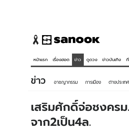
หน้าแรก
เรื่องฮอต
ข่าว
ดูดวง
ข่าวบันเทิง
ก
ข่าว
ข่าว
ดูดวง - 
อาชญากรรม
การเมือง
ต่างประเทศ
เรื่องฮอต
ดูดวง
ข่าว
หวยไทย
เสริมศักดิ์จ่อชงครม.
ข่าวบันเทิง
สถิติหวยไท
จาก2เป็น4ล.
ข่าวกีฬา
หวยลาว
ข่าวเศรษฐกิจ