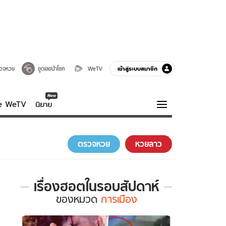
เข้าสู่ระบบสมาชิก
วจหวย
ขูดเลขนำโชค
WeTV
ve WeTV
นิยาย
รบรส
ความรู้รอบตัว
ตรวจหวย
หวยลาว
ฮาวทู
กูรู-รอบรู้
เรื่องฮอตในรอบสัปดาห์
เรื่อง
ของ
หมวด
การเมือง
ฮอต
ใน
รอบ