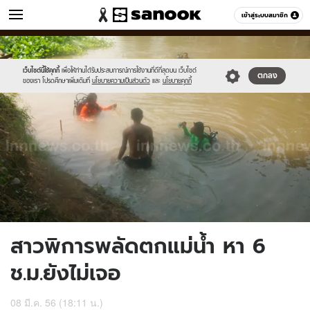
ข่าว
เข้าสู่ระบบสมาชิก
หมวดอื่นๆ
//s.isanook.com/ns/0/ud/234/1173118/439158-
Sanook
//s.isanook.com/sr/0/images/logo-
600
60
01.jpg
new-
sanook.png
เว็บไซต์นี้ใช้คุกกี้
เพื่อให้ท่านได้รับประสบการณ์การใช้งานที่ดีที่สุดบน เว็บไซต์
ตกลง
ของเรา โปรดศึกษาเพิ่มเติมที่
นโยบายความเป็นส่วนตัว
และ
นโยบายคุกกี้
สาวพิการพลัดตกแม่น้ำ หา 6
ช.ม.ยังไม่เจอ
08 มี.ค. 56 (18:11 น.)