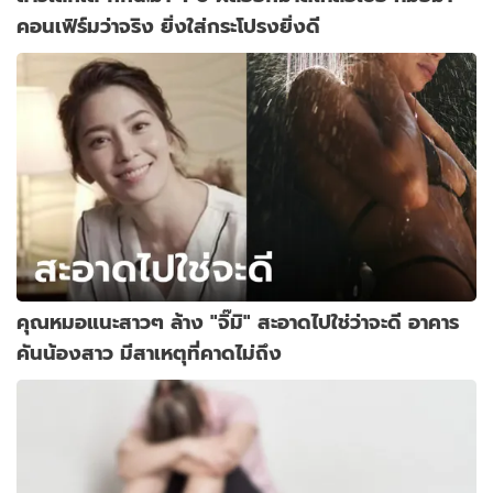
คอนเฟิร์มว่าจริง ยิ่งใส่กระโปรงยิ่งดี
คุณหมอแนะสาวๆ ล้าง "จิ๊มิ" สะอาดไปใช่ว่าจะดี อาคาร
คันน้องสาว มีสาเหตุที่คาดไม่ถึง