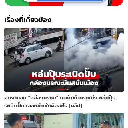
เรื่องที่เกี่ยวข้อง
คนงานขน "กล่องมรณะ" มาเก็บท้ายรถเก๋ง หล่นปุ๊บ
ระเบิดปั๊บ เฉลยข้างในคืออะไร (คลิป)