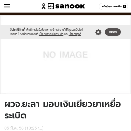
ข่าว
เข้าสู่ระบบสมาชิก
หมวดอื่นๆ
//s.isanook.com/sh/0/di/no-
Sanook
//s.isanook.com/sr/0/images/logo-
600
60
thumbnail-
new-
image.jpg
sanook.png
เว็บไซต์นี้ใช้คุกกี้
เพื่อให้ท่านได้รับประสบการณ์การใช้งานที่ดีที่สุดบน เว็บไซต์
ตกลง
ของเรา โปรดศึกษาเพิ่มเติมที่
นโยบายความเป็นส่วนตัว
และ
นโยบายคุกกี้
ผวจ.ยะลา มอบเงินเยียวยาเหยื่อ
ระเบิด
05 มี.ค. 56 (19:25 น.)