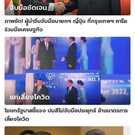
ภาพชัด! ผูู้นำจีนจับมือนายกฯ ญี่ปุ่น ที่กรุงเทพฯ หารือ
ร่วมมือเศรษฐกิจ
โฆษกรัฐบาลชี้แจง ปมสีไม่จับมือประยุทธ์ อ้างมาตรการ
เลี่ยงโควิด