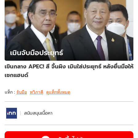
เขินกลาง APEC! สี จิ้นผิง เมินใส่ประยุทธ์ หลังยื่นมือให้
เชกแฮนด์
แท็ก :
จับมือ
ทวิภาคี
ดูแท็กทั้งหมด
สนับสนุนเนื้อหา