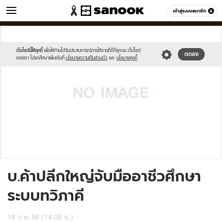
ข่าว
เข้าสู่ระบบสมาชิก
หมวดอื่นๆ
//s.isanook.com/sh/0/di/no-
Sanook
//s.isanook.com/sr/0/images/logo-
600
60
thumbnail-
new-
image.jpg
sanook.png
เว็บไซต์นี้ใช้คุกกี้
เพื่อให้ท่านได้รับประสบการณ์การใช้งานที่ดีที่สุดบน เว็บไซต์
ตกลง
ของเรา โปรดศึกษาเพิ่มเติมที่
นโยบายความเป็นส่วนตัว
และ
นโยบายคุกกี้
บ.ค้าปลีกใหญ่จับมืออาชีวศึกษา
ระบบทวิภาคี
18 ก.พ. 56 (14:06 น.)