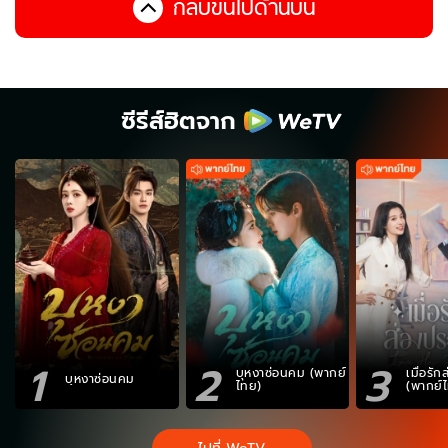
กลับขึ้นไปด้านบน
ซีรีส์ฮิตจาก
1
2
3
บุหงาซ่อนคม (พากย์
เมื่อรั
บุหงาซ่อนคม
ไทย)
(พากย์
ไปที่ WeTV