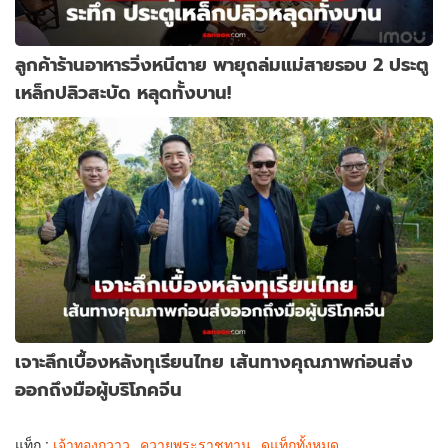
ลูกค้าร้านอาหารวิ่งหนีตาย พายุถล่มแม่สายรอบ 2 ประตู
เหล็กปลิวสะบัด หลุดทั้งบาน!
เจาะลึกเบื้องหลังทุเรียนไทย เส้นทางคุณภาพก่อนส่ง
ออกถึงมือผู้บริโภคจีน
แท็ก :
เจ้าทองกวาว
ควายพระราชทาน
ดูแท็กทั้งหมด