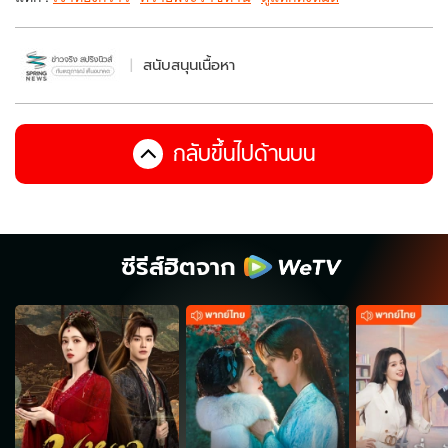
สนับสนุนเนื้อหา
กลับขึ้นไปด้านบน
ซีรีส์ฮิตจาก