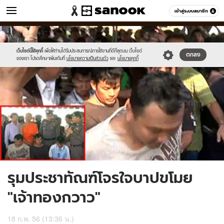
ข่าว
เข้าสู่ระบบสมาชิก
หมวดอื่นๆ
//s.isanook.com/ns/0/ud/234/1170968/untitled-
Sanook
//s.isanook.com/sr/0/images/logo-
600
60
1.jpg
new-
sanook.png
เว็บไซต์นี้ใช้คุกกี้
เพื่อให้ท่านได้รับประสบการณ์การใช้งานที่ดีที่สุดบน เว็บไซต์
ตกลง
ของเรา โปรดศึกษาเพิ่มเติมที่
นโยบายความเป็นส่วนตัว
และ
นโยบายคุกกี้
รุมประชาทัณฑ์โจรใจบาปขโมย
"เจ้าทองกวาว"
18 ก.พ. 56 (13:36 น.)