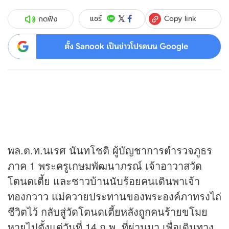
Copy link
แชร์
กดฟัง
ตั้ง Sanook เป็นข่าวโปรดบน Google
พล.ต.ท.นเรศ นันทโชติ ผู้บัญชาการตำรวจภูธร
ภาค 1 พระครูเกษมพัฒนาภรณ์ เจ้าอาวาสวัด
โตนดเตี้ย และชาวบ้านนับร้อยคนเดินพาเจ้า
ทองกวาว แม่ควายประทานของพระองค์ภาทรงไถ่
ชีวิตไว้ กลับสู่วัดโตนดเตี้ยหลังถูกคนร้ายขโมย
หายไปตั้งแต่วันที่ 14 ก.พ. ที่ผ่านมา เพื่อเดินทาง