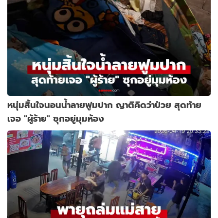
หนุ่มสิ้นใจนอนน้ำลายฟูมปาก ญาติคิดว่าป่วย สุดท้าย
เจอ "ผู้ร้าย" ซุกอยู่มุมห้อง