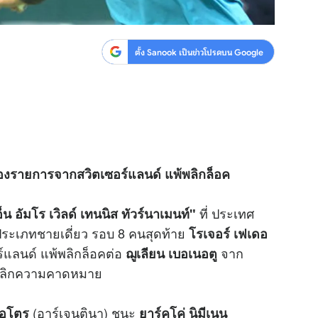
ตั้ง Sanook เป็นข่าวโปรดบน Google
 ของรายการจากสวิตเซอร์แลนด์ แพ้พลิกล็อค
ที่ ประเทศ
อ็น อัมโร เวิลด์ เทนนิส ทัวร์นาเมนท์"
 ในประเภทชายเดี่ยว รอบ 8 คนสุดท้าย
โรเจอร์ เฟเดอ
์แลนด์ แพ้พลิกล็อคต่อ
จาก
ฌูเลียน เบอเนอตู
างพลิกความคาดหมาย
(อาร์เจนตินา) ชนะ
ปอโตร
ยาร์คโค่ นิมีเนน