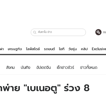
ตร
ีฬา
เศรษฐกิจ
ไลฟ์สไตล์
รถยนต์
ไอที
วัยรุ่น
คลิป
Exclusi
ตรวจหวย
ไลฟ์สไตล์
บันเทิงค
สังคม
บันเทิง
อัปเดตจีน
เช็กข่าวชัวร์
ข่าวทั้งหมด
ผู้หญิง
หนัง-ละคร
ผู้ชาย
เพลง
กพ่าย "เบเนอตู" ร่วง 8
ย
วัยรุ่น
เกมส์
ไอที
คลิป
รถยนต์
พอดแคสต์