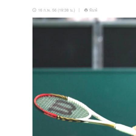
อัปเดตจีน
16 ก.พ. 56 (19:38 น.)
พิมพ์
เช็กข่าวชัวร์
ติดตามสนุกโซเชี
ดาวน์โหลดสนุกแอปฟรี
สงวนลิขสิทธิ์ ©
2569
บริษัท อิมเมจ ฟิวเจอร์ (ประเทศไทย) จำกัด