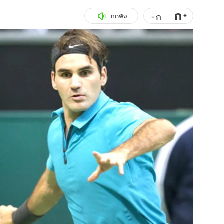
ก
สุขภาพ
+
ดูทีวี
-
ก
กดฟัง
เที่ยว-กิน
WeTV
Tasteful Thailand
Exclusive
Sanook Choice
นิยาย
ยลได้ที่
ร่วมงานกับเ