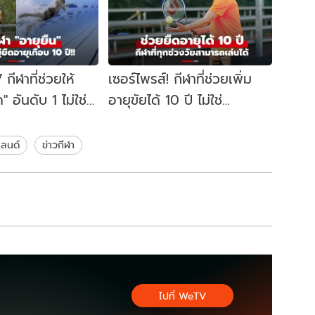
กีฬาที่ช่วยให้
เซอร์ไพรส์! กีฬาที่ช่วยเพิ่ม
ด" อันดับ 1 ไม่ใช่
อายุขัยได้ 10 ปี ไม่ใช่
น้ำ แต่ยืดได้เกือบ
แบดมินตัน ว่ายน้ำ หรือปั่น
จักรยาน
แลนด์
ข่าวกีฬา
ไปที่ WeTV