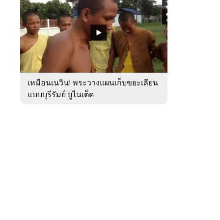
สัปดาห์
ของ
หมวด
กีฬา
 WeTV
เหมือนเนวิน! พระวางแผนเก็บขยะเลียน
แบบบุรีรัมย์ ยูไนเต็ด
ติดต่อโฆษณา
tencentthbd
sales@tencent.co.th
รา
ร้องเรียนเนื้อหาไม่เหมาะสม
แนะนำติชม แจ้งปัญหาการใช้งาน