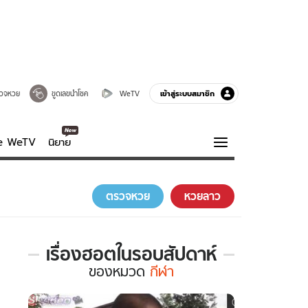
เข้าสู่ระบบสมาชิก
วจหวย
ขูดเลขนำโชค
WeTV
ve WeTV
นิยาย
รบรส
ความรู้รอบตัว
ตรวจหวย
หวยลาว
ฮาวทู
กูรู-รอบรู้
เรื่องฮอตในรอบสัปดาห์
เรื่อง
ของ
หมวด
กีฬา
ฮอต
ใน
รอบ