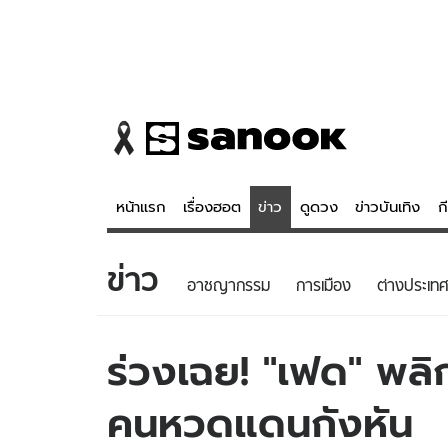
หน้าแรก
เรื่องฮอต
ข่าว
ดูดวง
ข่าวบันเทิง
ก
ข่าว
ข่าว
ดูดวง - 
อาชญากรรม
การเมือง
ต่างประเทศ
เรื่องฮอต
ดูดวง
ข่าว
หวยไทย
ร่วงเฉย! "เฟด" พลิ
ข่าวบันเทิง
สถิติหวยไท
คนหวดแดนกังหัน
ข่าวกีฬา
หวยลาว
ข่าวเศรษฐกิจ