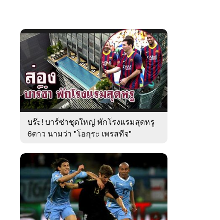
บร๊ะ! บาร์ซ่าชุดใหญ่ พักโรงแรมสุดหรู
6ดาว นามว่า "โอกุระ เพรสทีจ"