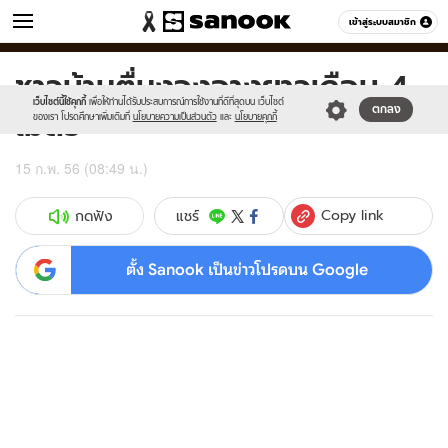
ข่าว
เข้าสู่ระบบสมาชิก
หมวดอื่นๆ
ชาวบ้านตื่นงูจงอางยาวเกือบ 4
Sanook
//s.isanook.com/sr/0/images/logo-
600
60
new-
เว็บไซต์นี้ใช้คุกกี้
เพื่อให้ท่านได้รับประสบการณ์การใช้งานที่ดีที่สุดบน เว็บไซต์
เมตร
ตกลง
sanook.png
ของเรา โปรดศึกษาเพิ่มเติมที่
นโยบายความเป็นส่วนตัว
และ
นโยบายคุกกี้
15 ก.พ. 56 (08:49 น.)
Copy link
แชร์
กดฟัง
ตั้ง Sanook เป็นข่าวโปรดบน Google