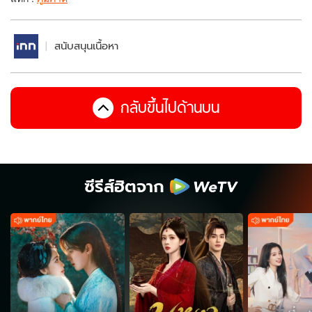
สนับสนุนเนื้อหา
กลับขึ้นไปด้านบน
ซีรีส์ฮิตจาก