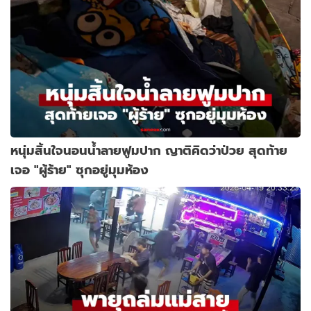
หนุ่มสิ้นใจนอนน้ำลายฟูมปาก ญาติคิดว่าป่วย สุดท้าย
เจอ "ผู้ร้าย" ซุกอยู่มุมห้อง