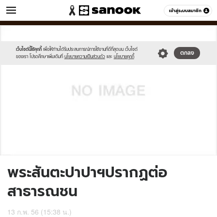
ข่าว
เข้าสู่ระบบสมาชิก
หมวดอื่นๆ
//s.isanook.com/sh/0/di/no-
Sanook
//s.isanook.com/sr/0/images/logo-
600
60
thumbnail-
new-
image.jpg
sanook.png
เว็บไซต์นี้ใช้คุกกี้
เพื่อให้ท่านได้รับประสบการณ์การใช้งานที่ดีที่สุดบน เว็บไซต์
ตกลง
ของเรา โปรดศึกษาเพิ่มเติมที่
นโยบายความเป็นส่วนตัว
และ
นโยบายคุกกี้
พระสันตะปาปาฯปรากฏต่อ
สาธารณชน
13 ก.พ. 56 (15:38 น.)