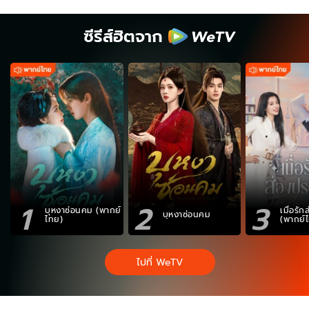
ซีรีส์ฮิตจาก
1
2
3
บุหงาซ่อนคม (พากย์
เมื่อรั
บุหงาซ่อนคม
ไทย)
(พากย์
ไปที่ WeTV