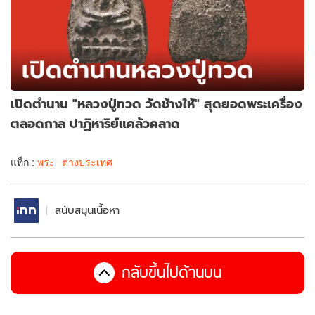
เปิดตำนาน "หลวงปู่ทวด วัดช้างให้" สุดยอดพระเครื่อง
ตลอดกาล ปาฏิหาริย์แคล้วคลาด
แท็ก :
พระ
ต่างประเทศ
สนับสนุนเนื้อหา
กลับขึ้นไปด้านบน