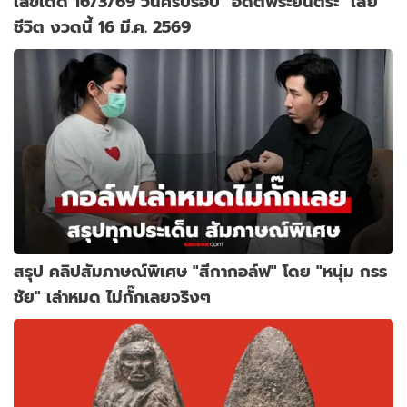
เลขเด็ด 16/3/69 วันครบรอบ "อดีตพระยันตระ" เสีย
ชีวิต งวดนี้ 16 มี.ค. 2569
สรุป คลิปสัมภาษณ์พิเศษ "สีกากอล์ฟ" โดย "หนุ่ม กรร
ชัย" เล่าหมด ไม่กั๊กเลยจริงๆ