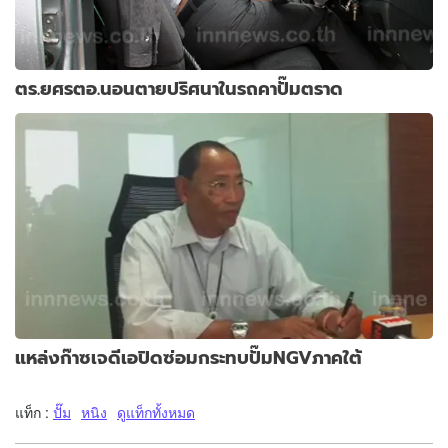
ตร.ยศรตอ.นอนตายปริศนาในรถคาปั๊มตราด
แหล่งก๊าซเจดีเอปิดซ่อมกระทบปั๊มNGVภาคใต้
แท็ก :
ปั๊ม
หนิง
ดูแท็กทั้งหมด