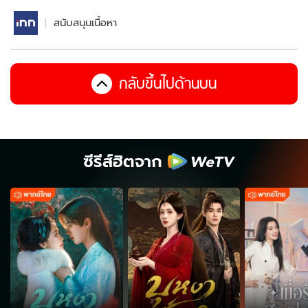
สนับสนุนเนื้อหา
กลับขึ้นไปด้านบน
ซีรีส์ฮิตจาก