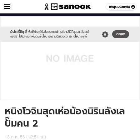
ข่าวบันเทิง
เข้าสู่ระบบสมาชิก
หมวดอื่นๆ
//s.isanook.com/sh/0/di/no-
Sanook
//s.isanook.com/sr/0/images/logo-
600
60
thumbnail-
new-
image.jpg
sanook.png
เว็บไซต์นี้ใช้คุกกี้
เพื่อให้ท่านได้รับประสบการณ์การใช้งานที่ดีที่สุดบน เว็บไซต์
ตกลง
ของเรา โปรดศึกษาเพิ่มเติมที่
นโยบายความเป็นส่วนตัว
และ
นโยบายคุกกี้
หนิงโวจินสุดเห่อน้องนิรินลังเล
ปั๊มคน 2
13 ก.พ. 56 (12:51 น.)