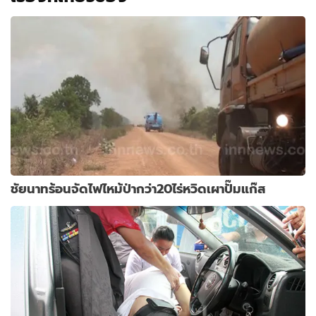
ชัยนาทร้อนจัดไฟไหม้ป่ากว่า20ไร่หวิดเผาปั๊มแก๊ส