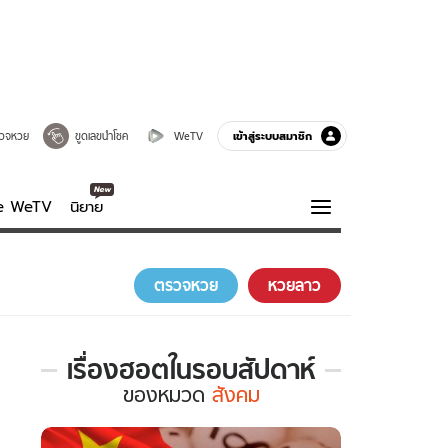
เข้าสู่ระบบสมาชิก
วจหวย
ขูดเลขนำโชค
WeTV
ve WeTV
นิยาย
รบรส
ความรู้รอบตัว
ตรวจหวย
หวยลาว
ฮาวทู
กูรู-รอบรู้
เรื่องฮอตในรอบสัปดาห์
เรื่อง
ของ
หมวด
สังคม
ฮอต
ใน
รอบ