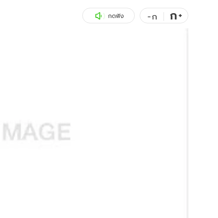
ก
สุขภาพ
+
ดูทีวี
-
ก
กดฟัง
เที่ยว-กิน
WeTV
Tasteful Thailand
Exclusive
Sanook Choice
นิยาย
ยลได้ที่
ร่วมงานกับเ