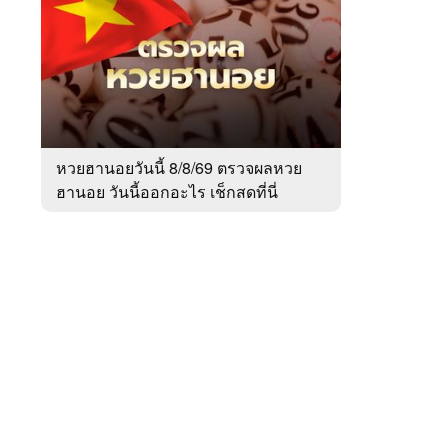
สัปดาห์
ของ
หมวด
สังคม
 WeTV
หวยฮานอยวันนี้ 8/8/69 ตรวจผลหวย
ฮานอย วันนี้ออกอะไร เช็กสดที่นี่
ติดต่อโฆษณา
tencentthbd
sales@tencent.co.th
รา
ร้องเรียนเนื้อหาไม่เหมาะสม
แนะนำติชม แจ้งปัญหาการใช้งาน