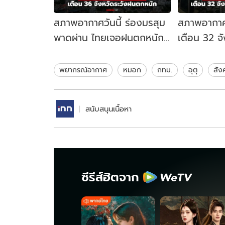
สภาพอากาศวันนี้ ร่องมรสุม
สภาพอากาศว
พาดผ่าน ไทยเจอฝนตกหนัก
เตือน 32 จ
36 จังหวัด กทม. ฝน 60%
ตกหนัก กทม
พยากรณ์อากาศ
หมอก
กทม.
อุตุ
สัง
สนับสนุนเนื้อหา
ซีรีส์ฮิตจาก