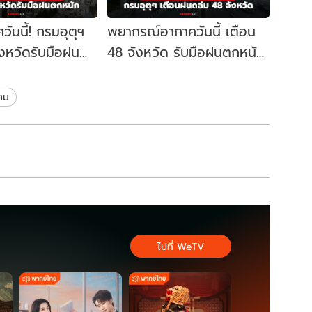
ันนี้! กรมอุตุฯ
พยากรณ์อากาศวันนี้ เตือน
ังหวัดรับมือฝน
48 จังหวัด รับมือฝนตกหนัก
. ชุ่มฉ่ำ 60%
ถึงหนักมาก กทม. ไม่รอด
70%
คม
ไปที่ WeTV