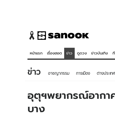
หน้าแรก
เรื่องฮอต
ข่าว
ดูดวง
ข่าวบันเทิง
ก
ข่าว
ข่าว
ดูดวง - 
อาชญากรรม
การเมือง
ต่างประเทศ
เรื่องฮอต
ดูดวง
ข่าว
หวยไทย
อุตุฯพยากรณ์อากาศ
ข่าวบันเทิง
สถิติหวยไท
บาง
ข่าวกีฬา
หวยลาว
ข่าวเศรษฐกิจ