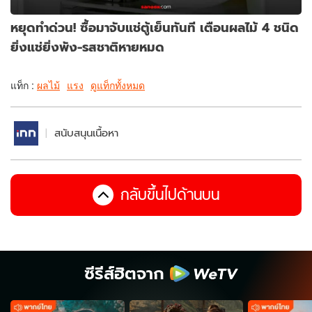
หยุดทำด่วน! ซื้อมาจับแช่ตู้เย็นทันที เตือนผลไม้ 4 ชนิด
ยิ่งแช่ยิ่งพัง-รสชาติหายหมด
แท็ก :
ผลไม้
แรง
ดูแท็กทั้งหมด
สนับสนุนเนื้อหา
กลับขึ้นไปด้านบน
ซีรีส์ฮิตจาก