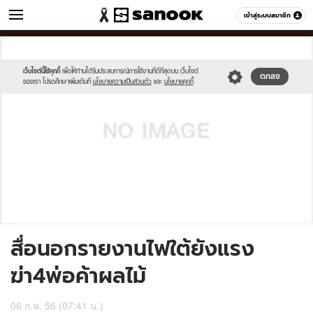
ข่าว
เข้าสู่ระบบสมาชิก
หมวดอื่นๆ
//s.isanook.com/sh/0/di/no-
Sanook
//s.isanook.com/sr/0/images/logo-
600
60
thumbnail-
new-
image.jpg
sanook.png
เว็บไซต์นี้ใช้คุกกี้
เพื่อให้ท่านได้รับประสบการณ์การใช้งานที่ดีที่สุดบน เว็บไซต์
ตกลง
ของเรา โปรดศึกษาเพิ่มเติมที่
นโยบายความเป็นส่วนตัว
และ
นโยบายคุกกี้
สื่อนอกรายงานไฟใต้ยังแรง
ฆ่า4พ่อค้าผลไม้
06 ก.พ. 56 (07:41 น.)