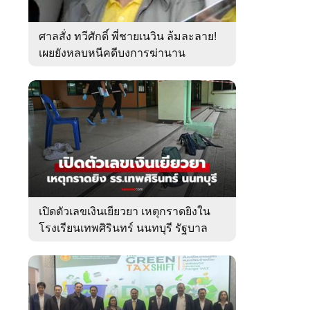
ศาลสั่ง ทวีศักดิ์ พี่ชายเนวิน ล้มละลาย!
เผยยังหลบหนีคดีบงการฆ่านาน
เกือบ10ปี
เปิดตัวเลขเงินเยียวยา เหตุกราดยิงใน
โรงเรียนเทพศิรินทร์ นนทบุรี รัฐบาล
จ่ายเท่าไหร่?