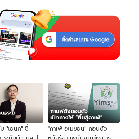
 "เอนก" ชี้
"คาเฟ่ อเมซอน" ถอนตัว
ประกันตัว นศ. ไม่
หลังรู้ข่าวพนักงานผู้พิการ