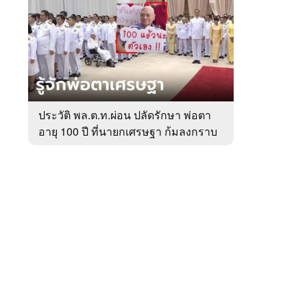
สัปดาห์
ของ
หมวด
การเมือง
 WeTV
ประวัติ พล.ต.ท.ผ่อน ปลัดรักษา พ่อตา
อายุ 100 ปี ที่นายกเศรษฐา ก้มลงกราบ
ติดต่อโฆษณา
ที่ตัก
tencentthbd
sales@tencent.co.th
รา
ร้องเรียนเนื้อหาไม่เหมาะสม
แนะนำติชม แจ้งปัญหาการใช้งาน