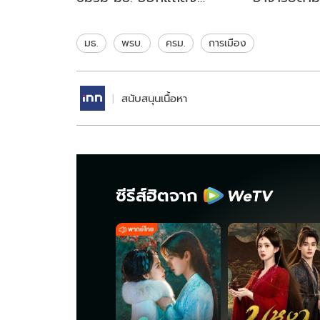
ประณามเหตุสลายการชุมนุม
ผิดจรรยาบร
#ม็อบ18กรกฎา
ต้องสอบส
มธ.
พรบ.
ครม.
การเมือง
สนับสนุนเนื้อหา
ซีรีส์ฮิตจาก