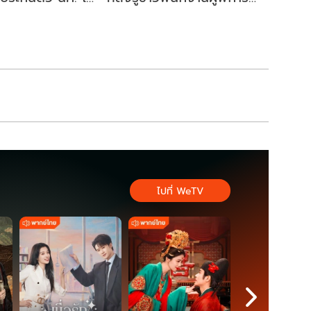
รณ ไม่จำเป็น
"ยิ้มสู้คาเฟ่" ตกงาน
วน
ไปที่ WeTV