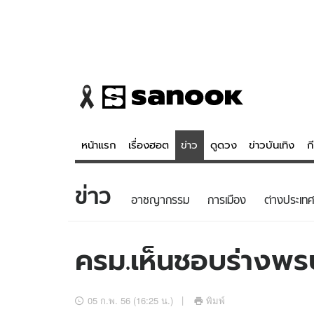
หน้าแรก
เรื่องฮอต
ข่าว
ดูดวง
ข่าวบันเทิง
ก
ข่าว
ข่าว
ดูดวง - 
อาชญากรรม
การเมือง
ต่างประเทศ
เรื่องฮอต
ดูดวง
ข่าว
หวยไทย
ครม.เห็นชอบร่างพ
ข่าวบันเทิง
สถิติหวยไท
ข่าวกีฬา
หวยลาว
05 ก.พ. 56 (16:25 น.)
พิมพ์
ข่าวเศรษฐกิจ