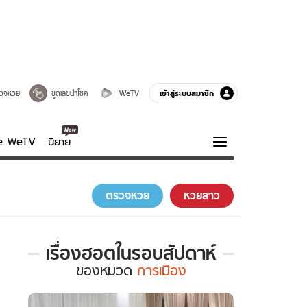
เข้าสู่ระบบสมาชิก
วจหวย
ขูดเลขนำโชค
WeTV
ve WeTV
นิยาย
รบรส
ความรู้รอบตัว
ตรวจหวย
หวยลาว
ฮาวทู
กูรู-รอบรู้
เรื่องฮอตในรอบสัปดาห์
เรื่อง
ของ
หมวด
การเมือง
ฮอต
ใน
รอบ