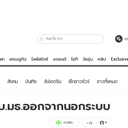
ตร
ีฬา
เศรษฐกิจ
ไลฟ์สไตล์
รถยนต์
ไอที
วัยรุ่น
คลิป
Exclusi
ตรวจหวย
ไลฟ์สไตล์
บันเทิงค
สังคม
บันเทิง
อัปเดตจีน
เช็กข่าวชัวร์
ข่าวทั้งหมด
ผู้หญิง
หนัง-ละคร
ผู้ชาย
เพลง
รบ.มธ.ออกจากนอกระบบ
ย
วัยรุ่น
เกมส์
ไอที
คลิป
ก
+
-
ก
กดฟัง
รถยนต์
พอดแคสต์