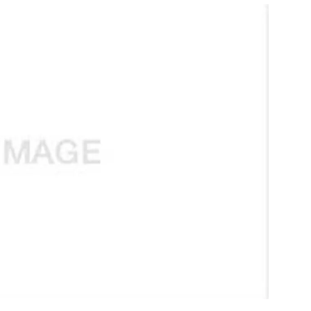
สุขภาพ
ดูทีวี
เที่ยว-กิน
WeTV
Tasteful Thailand
Exclusive
Sanook Choice
นิยาย
ยลได้ที่
ร่วมงานกับเ