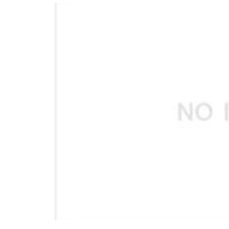
อัปเดตจีน
เช็กข่าวชัวร์
ติดตามสนุกโซเชี
ดาวน์โหลดสนุกแอปฟรี
สงวนลิขสิทธิ์ ©
2569
บริษัท อิมเมจ ฟิวเจอร์ (ประเทศไทย) จำกัด