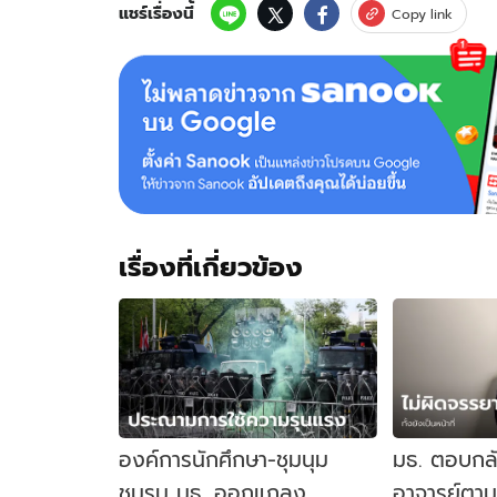
แชร์เรื่องนี้
Copy link
เรื่องที่เกี่ยวข้อง
องค์การนักศึกษา-ชุมนุม
มธ. ตอบกลับ
ชมรม มธ. ออกแถลง
อาจารย์ตาม