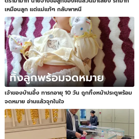
ดรามามาก นายจ้างขอลูกของคนสวนมาเลี้ยง รักมาก
เหมือนลูก แต่แม่แท้ๆ กลับพาหนี
เจ้าของบ้านอึ้ง ทารกอายุ 10 วัน ถูกทิ้งหน้าประตูพร้อม
จดหมาย อ่านแล้วจุกในใจ