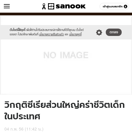
ข่าว
เข้าสู่ระบบสมาชิก
หมวดอื่นๆ
//s.isanook.com/sh/0/di/no-
Sanook
//s.isanook.com/sr/0/images/logo-
600
60
thumbnail-
new-
image.jpg
sanook.png
เว็บไซต์นี้ใช้คุกกี้
เพื่อให้ท่านได้รับประสบการณ์การใช้งานที่ดีที่สุดบน เว็บไซต์
ตกลง
ของเรา โปรดศึกษาเพิ่มเติมที่
นโยบายความเป็นส่วนตัว
และ
นโยบายคุกกี้
วิกฤติซีเรียส่วนใหญ่คร่าชีวิตเด็ก
ในประเทศ
04 ก.พ. 56 (11:42 น.)