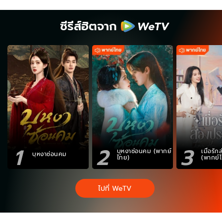
ซีรีส์ฮิตจาก
1
2
3
บุหงาซ่อนคม (พากย์
เมื่อรั
บุหงาซ่อนคม
ไทย)
(พากย์
ไปที่ WeTV