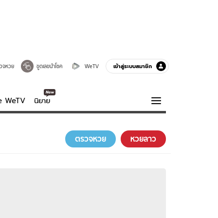
เข้าสู่ระบบสมาชิก
วจหวย
ขูดเลขนำโชค
WeTV
ve WeTV
นิยาย
รบรส
ความรู้รอบตัว
ตรวจหวย
หวยลาว
ฮาวทู
กูรู-รอบรู้