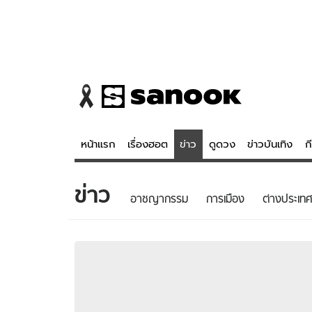
หน้าแรก
เรื่องฮอต
ข่าว
ดูดวง
ข่าวบันเทิง
ก
ข่าว
ข่าว
ดูดวง - 
อาชญากรรม
การเมือง
ต่างประเทศ
เรื่องฮอต
ดูดวง
ข่าว
หวยไทย
ข่าวบันเทิง
สถิติหวยไท
ข่าวกีฬา
หวยลาว
ข่าวเศรษฐกิจ