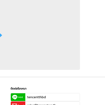
 WeTV
ติดต่อโฆษณา
tencentthbd
sales@tencent.co.th
รา
ร้องเรียนเนื้อหาไม่เหมาะสม
แนะนำติชม แจ้งปัญหาการใช้งาน
ติดต่อโฆษณา
tencentthbd
Add