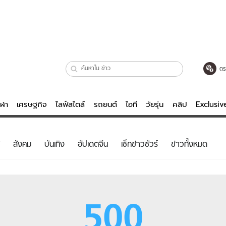
ตร
ีฬา
เศรษฐกิจ
ไลฟ์สไตล์
รถยนต์
ไอที
วัยรุ่น
คลิป
Exclusi
ตรวจหวย
ไลฟ์สไตล์
บันเทิงค
สังคม
บันเทิง
อัปเดตจีน
เช็กข่าวชัวร์
ข่าวทั้งหมด
ผู้หญิง
หนัง-ละคร
ผู้ชาย
เพลง
ย
วัยรุ่น
เกมส์
500
ไอที
คลิป
รถยนต์
พอดแคสต์