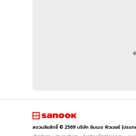
อัปเดตจีน
เช็กข่าวชัวร์
ติดตามสนุกโซเชี
ดาวน์โหลดสนุกแอปฟรี
สงวนลิขสิทธิ์ ©
2569
บริษัท อิมเมจ ฟิวเจอร์ (ประเทศไทย) จำกัด
สงวนลิขสิทธิ์ ©
2569
บริษัท อิมเมจ ฟิวเจอร์ (ประเ