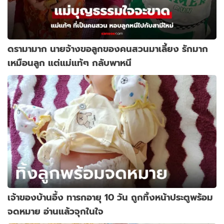
ดรามามาก นายจ้างขอลูกของคนสวนมาเลี้ยง รักมาก
เหมือนลูก แต่แม่แท้ๆ กลับพาหนี
เจ้าของบ้านอึ้ง ทารกอายุ 10 วัน ถูกทิ้งหน้าประตูพร้อม
จดหมาย อ่านแล้วจุกในใจ