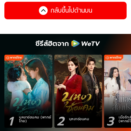
กลับขึ้นไปด้านบน
ซีรีส์ฮิตจาก
1
2
3
บุหงาซ่อนคม (พากย์
เมื่อรั
บุหงาซ่อนคม
ไทย)
(พากย์