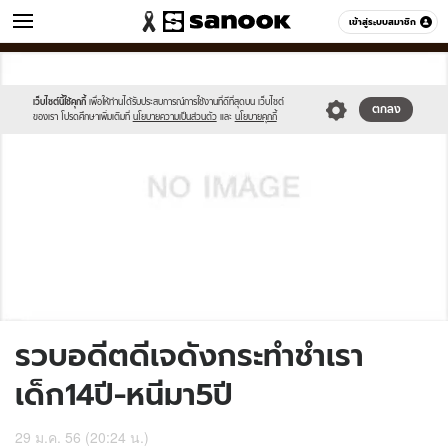
ข่าว
เข้าสู่ระบบสมาชิก
หมวดอื่นๆ
//s.isanook.com/sh/0/di/no-
Sanook
//s.isanook.com/sr/0/images/logo-
600
60
thumbnail-
new-
image.jpg
sanook.png
เว็บไซต์นี้ใช้คุกกี้
เพื่อให้ท่านได้รับประสบการณ์การใช้งานที่ดีที่สุดบน เว็บไซต์
ตกลง
ของเรา โปรดศึกษาเพิ่มเติมที่
นโยบายความเป็นส่วนตัว
และ
นโยบายคุกกี้
รวบอดีตดีเจดังกระทำชำเรา
เด็ก14ปี-หนีมา5ปี
29 ม.ค. 56 (20:24 น.)