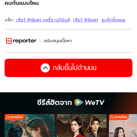
คบกันแบบไหน
แท็ก :
เชียร์ ฑิฆัมพร ฤทธิ์ธาอภินันท์
เชียร์ ฑิฆัมพร
ดูแท็กทั้งหมด
สนับสนุนเนื้อหา
กลับขึ้นไปด้านบน
ซีรีส์ฮิตจาก