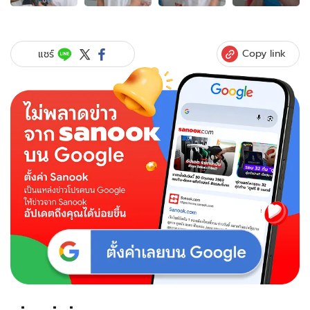
ของ
รู้ตัว
แค่
น้อง!!
Copy link
แชร์
โซ่
ก็
ยัง
ปลื้ม
พี่
เชียร์
อยู่ดี