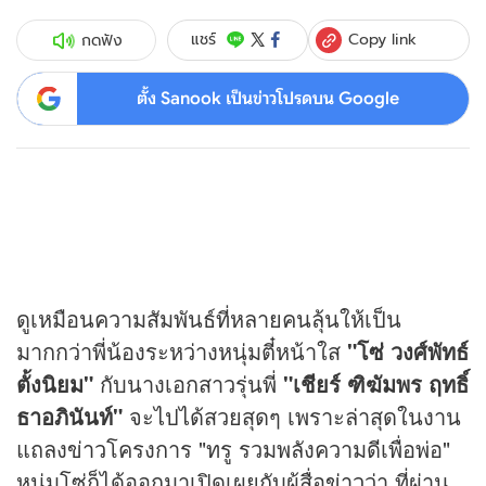
Copy link
แชร์
กดฟัง
ตั้ง Sanook เป็นข่าวโปรดบน Google
ดูเหมือนความสัมพันธ์ที่หลายคนลุ้นให้เป็น
มากกว่าพี่น้องระหว่างหนุ่มตี๋หน้าใส
"โซ่ วงศ์พัทธ์
ตั้งนิยม"
กับนางเอกสาวรุ่นพี่
"เชียร์ ฑิฆัมพร ฤทธิ์
ธาอภินันท์"
จะไปได้สวยสุดๆ เพราะล่าสุดในงาน
แถลง
ข่าว
โครงการ "ทรู รวมพลังความดีเพื่อพ่อ"
หนุ่มโซ่ก็ได้ออกมาเปิดเผยกับผู้สื่อ
ข่าว
ว่า ที่ผ่าน