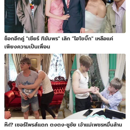
ช็อกอีกคู่ "เชียร์ ฑิฆัมพร" เลิก "ไฮโซบิ๊ก" เหลือแค่
เพียงความเป็นเพื่อน
ห๊ะ!? เซอร์ไพรส์แตก ตงตง-ชูชัย เจ้าแม่เพชรหมื่นล้าน