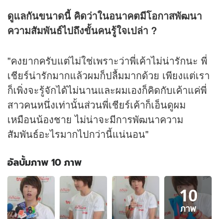
ดูแลกันขนาดนี้ คิดว่าในอนาคตมีโอกาสพัฒนา
ความสัมพันธ์ไปถึงขั้นคนรู้ใจเปล่า ?
"คงยากครับแต่ไม่ใช่เพราะว่าพี่เค้าไม่น่ารักนะ พี่
เชียร์น่ารักมากแล้วผมก็ปลื้มมากด้วย เพียงแต่เรา
ก็เพิ่งจะรู้จักได้ไม่นานและผมเองก็คิดกับเค้าแค่พี่
สาวคนหนึ่งเท่านั้นส่วนพี่เชียร์เค้าก็เอ็นดูผม
เหมือนน้องชาย ไม่น่าจะมีการพัฒนาความ
สัมพันธ์อะไรมากไปกว่านี้แน่นอน"
อัลบั้มภาพ 10 ภาพ
อัลบั้ม
10
ภาพ
10
ภาพ
ภาพ