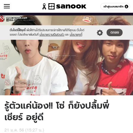
ข่าวบันเทิง
เข้าสู่ระบบสมาชิก
หมวดอื่นๆ
//s.isanook.com/ns/0/ud/233/1165378/s600.jpg
Sanook
//s.isanook.com/sr/0/images/logo-
600
60
new-
sanook.png
เว็บไซต์นี้ใช้คุกกี้
เพื่อให้ท่านได้รับประสบการณ์การใช้งานที่ดีที่สุดบน เว็บไซต์
ตกลง
ของเรา โปรดศึกษาเพิ่มเติมที่
นโยบายความเป็นส่วนตัว
และ
นโยบายคุกกี้
รู้ตัวแค่น้อง!! โซ่ ก็ยังปลื้มพี่
เชียร์ อยู่ดี
21 ม.ค. 56 (15:27 น.)