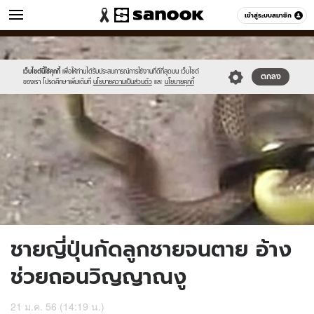
ข่าว
เข้าสู่ระบบสมาชิก
หมวดอื่นๆ
//s.isanook.com/ns/0/ud/233/1165370/2.jpg
Sanook
//s.isanook.com/sr/0/images/logo-
600
60
new-
sanook.png
เว็บไซต์นี้ใช้คุกกี้
เพื่อให้ท่านได้รับประสบการณ์การใช้งานที่ดีที่สุดบน เว็บไซต์
ตกลง
ของเรา โปรดศึกษาเพิ่มเติมที่
นโยบายความเป็นส่วนตัว
และ
นโยบายคุกกี้
ชายญี่ปุ่นกัดลูกชายจนตาย อ้าง
ช่วยถอนวิญญาณงู
21 ม.ค. 56 (14:19 น.)