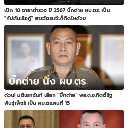
เปิด 10 ฉายาตำรวจ ปี 2567 บิ๊กต่าย ผบ.ตร. เป็น
"กัปตันเรือกู้" สารวัตรแจ๊ะก็ติดโผด้วย
ด่วน! มติเอกฉันท์ เลือก "บิ๊กต่าย" พล.ต.อ.กิตติ์รัฐ
พันธุ์เพ็ชร์ เป็น ผบ.ตร.คนที่ 15