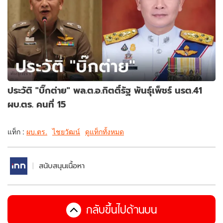
ประวัติ "บิ๊กต่าย" พล.ต.อ.กิตติ์รัฐ พันธุ์เพ็ชร์ นรต.41
ผบ.ตร. คนที่ 15
แท็ก :
ผบ.ตร.
ไชยวัฒน์
ดูแท็กทั้งหมด
สนับสนุนเนื้อหา
กลับขึ้นไปด้านบน