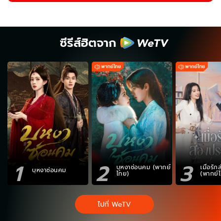
ซีรีส์ฮิตจาก
1
2
3
บุหงาซ่อนคม (พากย์
เมื่อรั
บุหงาซ่อนคม
ไทย)
(พากย์
ไปที่ WeTV