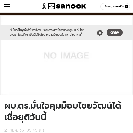
ข่าว
เข้าสู่ระบบสมาชิก
หมวดอื่นๆ
//s.isanook.com/sh/0/di/no-
Sanook
//s.isanook.com/sr/0/images/logo-
600
60
thumbnail-
new-
image.jpg
sanook.png
เว็บไซต์นี้ใช้คุกกี้
เพื่อให้ท่านได้รับประสบการณ์การใช้งานที่ดีที่สุดบน เว็บไซต์
ตกลง
ของเรา โปรดศึกษาเพิ่มเติมที่
นโยบายความเป็นส่วนตัว
และ
นโยบายคุกกี้
ผบ.ตร.มั่นใจคุมม็อบไชยวัฒน์ได้
เชื่อยุติวันนี้
21 ม.ค. 56 (09:49 น.)