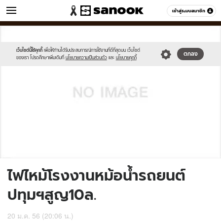
ข่าว
เข้าสู่ระบบสมาชิก
หมวดอื่นๆ
//s.isanook.com/sh/0/di/no-
Sanook
//s.isanook.com/sr/0/images/logo-
600
60
thumbnail-
new-
image.jpg
sanook.png
เว็บไซต์นี้ใช้คุกกี้
เพื่อให้ท่านได้รับประสบการณ์การใช้งานที่ดีที่สุดบน เว็บไซต์
ตกลง
ของเรา โปรดศึกษาเพิ่มเติมที่
นโยบายความเป็นส่วนตัว
และ
นโยบายคุกกี้
ไฟไหม้โรงงานหม้อน้ำรถยนต์
ปทุมฯสูญ10ล.
20 ม.ค. 56 (20:06 น.)