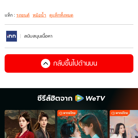
แท็ก :
รถยนต์
หม้อน้ำ
ดูแท็กทั้งหมด
สนับสนุนเนื้อหา
กลับขึ้นไปด้านบน
ซีรีส์ฮิตจาก