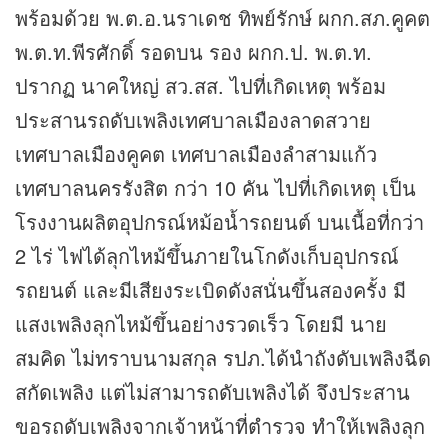
พร้อมด้วย พ.ต.อ.นราเดช ทิพย์รักษ์ ผกก.สภ.คูคต
พ.ต.ท.พีรศักดิ์ รอดบน รอง ผกก.ป. พ.ต.ท.
ปรากฏ นาคใหญ่ สว.สส. ไปที่เกิดเหตุ พร้อม
ประสานรถดับเพลิงเทศบาลเมืองลาดสวาย
เทศบาลเมืองคูคต เทศบาลเมืองลำสามแก้ว
เทศบาลนครรังสิต กว่า 10 คัน ไปที่เกิดเหตุ เป็น
โรงงานผลิตอุปกรณ์หม้อน้ำรถยนต์ บนเนื้อที่กว่า
2 ไร่ ไฟได้ลุกไหม้ขึ้นภายในโกดังเก็บอุปกรณ์
รถยนต์ และมีเสียงระเบิดดังสนั่นขึ้นสองครั้ง มี
แสงเพลิงลุกไหม้ขึ้นอย่างรวดเร็ว โดยมี นาย
สมคิด ไม่ทราบนามสกุล รปภ.ได้นำถังดับเพลิงฉีด
สกัดเพลิง แต่ไม่สามารถดับเพลิงได้ จึงประสาน
ขอรถดับเพลิงจากเจ้าหน้าที่ตำรวจ ทำให้เพลิงลุก