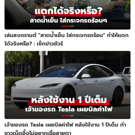
เล่นสงกรานต์ "สาดน้ำเย็น ใส่กระจกรถร้อน" ทำให้แตก
ได้จริงหรือ? : เช็กข่าวชัวร์
เจ้าของรถ Tesla เผยบิลค่าไฟ หลังใช้งาน 1 ปีเต็ม ทำ
ชาวเน็ตอึ้งไม่อยากเชื่อสายตา