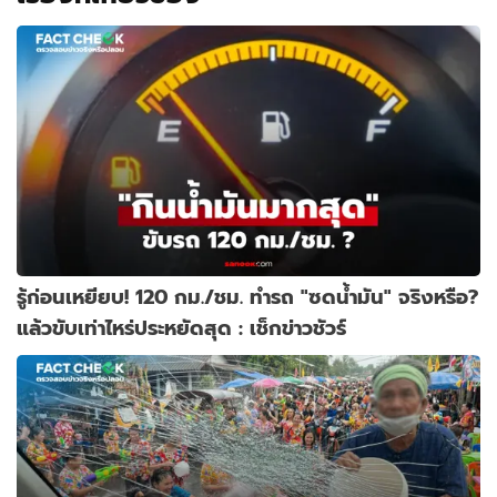
รู้ก่อนเหยียบ! 120 กม./ชม. ทำรถ "ซดน้ำมัน" จริงหรือ?
แล้วขับเท่าไหร่ประหยัดสุด : เช็กข่าวชัวร์