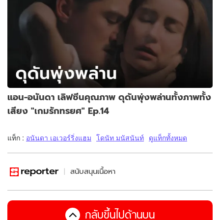
แอน-อนันดา เลิฟซีนคุณภาพ ดุดันพุ่งพล่านทั้งภาพทั้ง
เสียง "เกมรักทรยศ" Ep.14
แท็ก :
อนันดา เอเวอร์ริ่งแฮม
โดนัท มนัสนันท์
ดูแท็กทั้งหมด
สนับสนุนเนื้อหา
กลับขึ้นไปด้านบน