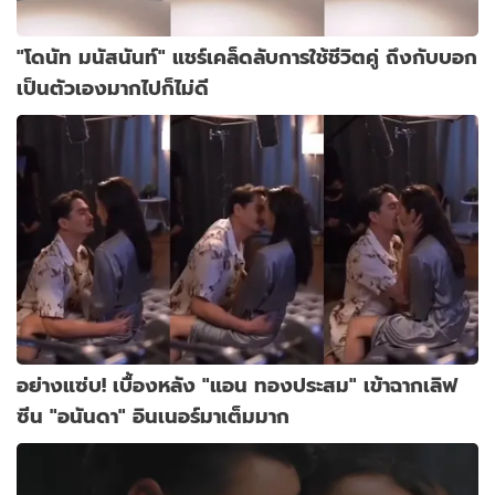
"โดนัท มนัสนันท์" แชร์เคล็ดลับการใช้ชีวิตคู่ ถึงกับบอก
เป็นตัวเองมากไปก็ไม่ดี
อย่างแซ่บ! เบื้องหลัง "แอน ทองประสม" เข้าฉากเลิฟ
ซีน "อนันดา" อินเนอร์มาเต็มมาก