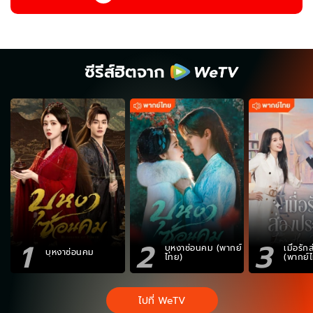
ซีรีส์ฮิตจาก
1
2
3
บุหงาซ่อนคม (พากย์
เมื่อรั
บุหงาซ่อนคม
ไทย)
(พากย์
ไปที่ WeTV