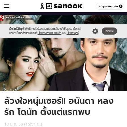
ข่าวบันเทิง
เข้าสู่ระบบสมาชิก
หมวดอื่นๆ
//s.isanook.com/ns/0/ud/232/1164890/600.jpg
Sanook
//s.isanook.com/sr/0/images/logo-
600
60
new-
sanook.png
เว็บไซต์นี้ใช้คุกกี้
เพื่อให้ท่านได้รับประสบการณ์การใช้งานที่ดีที่สุดบน เว็บไซต์
ตกลง
ของเรา โปรดศึกษาเพิ่มเติมที่
นโยบายความเป็นส่วนตัว
และ
นโยบายคุกกี้
ล้วงใจหนุ่มเซอร์!! อนันดา หลง
รัก โดนัท ตั้งแต่แรกพบ
18 ม.ค. 56 (15:54 น.)