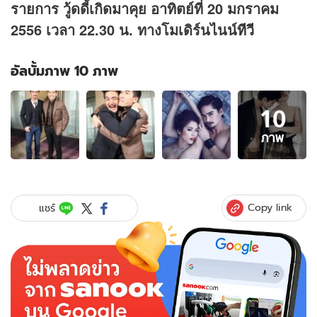
รายการ วู้ดดี้เกิดมาคุย อาทิตย์ที่ 20 มกราคม
2556 เวลา 22.30 น. ทางโมเดิร์นไนน์
ทีวี
อัลบั้มภาพ 10 ภาพ
อัลบั้ม
10
ภาพ
10
ภาพ
ภาพ
ของ
ล้วง
ใจ
หนุ่ม
Copy link
แชร์
เซอร์!!
อนัน
ดา
หลง
รัก
โดนัท
ตั้งแต่