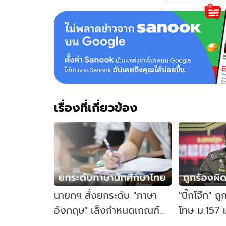
เรื่องที่เกี่ยวข้อง
นายกฯ สั่งยกระดับ "ภาษา
"บิ๊กโจ๊ก" ถ
อังกฤษ" เล็งกำหนดเกณฑ์
โทษ ม.157 
เรียนจบ ป.ตรี ต้องผ่านระดับ
เงินโยงเว็บ