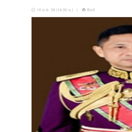
อัปเดตจีน
10 ม.ค. 56 (14:30 น.)
พิมพ์
เช็กข่าวชัวร์
ติดตามสนุกโซเชี
ดาวน์โหลดสนุกแอปฟรี
สงวนลิขสิทธิ์ ©
2569
บริษัท อิมเมจ ฟิวเจอร์ (ประเทศไทย) จำกัด