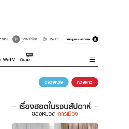
เข้าสู่ระบบสมาชิก
วจหวย
ขูดเลขนำโชค
WeTV
ve WeTV
นิยาย
รบรส
ความรู้รอบตัว
ตรวจหวย
หวยลาว
ฮาวทู
กูรู-รอบรู้
เรื่องฮอตในรอบสัปดาห์
เรื่อง
ของ
หมวด
การเมือง
ฮอต
ใน
รอบ