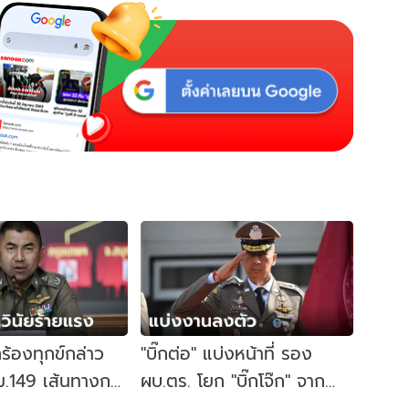
ูกร้องทุกข์กล่าว
"บิ๊กต่อ" แบ่งหน้าที่ รอง
ม.149 เส้นทางการ
ผบ.ตร. โยก "บิ๊กโจ๊ก" จาก
พนันมินนี่
งานสืบสวนไปคุมความมั่นคง