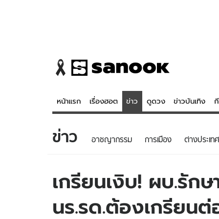
หน้าแรก
เรื่องฮอต
ข่าว
ดูดวง
ข่าวบันเทิง
ก
ข่าว
ข่าว
ดูดวง - 
อาชญากรรม
การเมือง
ต่างประเทศ
เรื่องฮอต
ดูดวง
ข่าว
หวยไทย
เกรียนเงิบ! ผบ.รักษ
ข่าวบันเทิง
สถิติหวยไท
นร.รด.ต้องเกรียนต่
ข่าวกีฬา
หวยลาว
ข่าวเศรษฐกิจ