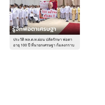
สัปดาห์
ของ
หมวด
การเมือง
 WeTV
ประวัติ พล.ต.ท.ผ่อน ปลัดรักษา พ่อตา
อายุ 100 ปี ที่นายกเศรษฐา ก้มลงกราบ
ติดต่อโฆษณา
ที่ตัก
tencentthbd
sales@tencent.co.th
รา
ร้องเรียนเนื้อหาไม่เหมาะสม
แนะนำติชม แจ้งปัญหาการใช้งาน