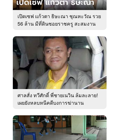
เปิดเซฟ แก้วตา ธิษะณา ชุณหะวัณ รวย
56 ล้าน มีที่ดินซอยราชครู สะสมงาน
ศิลป์
ศาลสั่ง ทวีศักดิ์ พี่ชายเนวิน ล้มละลาย!
เผยยังหลบหนีคดีบงการฆ่านาน
เกือบ10ปี