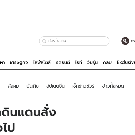
ตร
ีฬา
เศรษฐกิจ
ไลฟ์สไตล์
รถยนต์
ไอที
วัยรุ่น
คลิป
Exclusi
ตรวจหวย
ไลฟ์สไตล์
บันเทิงค
สังคม
บันเทิง
อัปเดตจีน
เช็กข่าวชัวร์
ข่าวทั้งหมด
ผู้หญิง
หนัง-ละคร
ผู้ชาย
เพลง
าดินแดนสั่ง
ย
วัยรุ่น
เกมส์
อไป
ไอที
คลิป
รถยนต์
พอดแคสต์