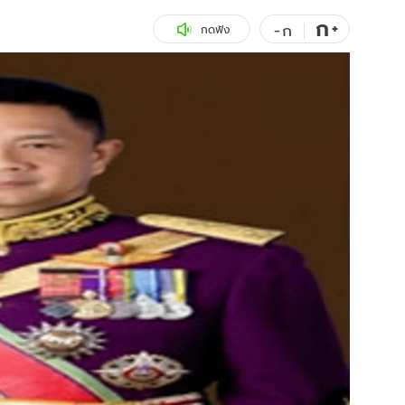
ก
สุขภาพ
+
ดูทีวี
-
ก
กดฟัง
เที่ยว-กิน
WeTV
Tasteful Thailand
Exclusive
Sanook Choice
นิยาย
ยลได้ที่
ร่วมงานกับเ