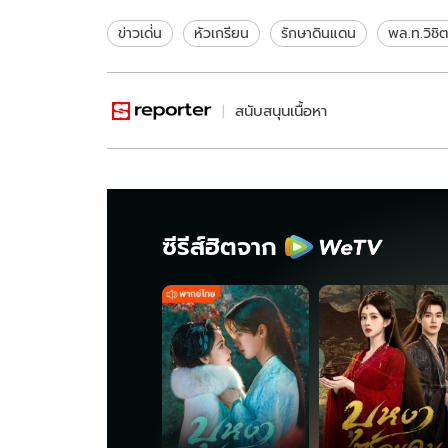
B2
ข่าวเด่่น
หัวเกรียน
รักษาดินแดน
พล.ท.วิชิต
สนับสนุนเนื้อหา
ซีรีส์ฮิตจาก