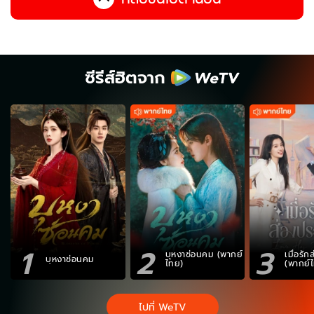
ซีรีส์ฮิตจาก
1
2
3
บุหงาซ่อนคม (พากย์
เมื่อรั
บุหงาซ่อนคม
ไทย)
(พากย์
ไปที่ WeTV