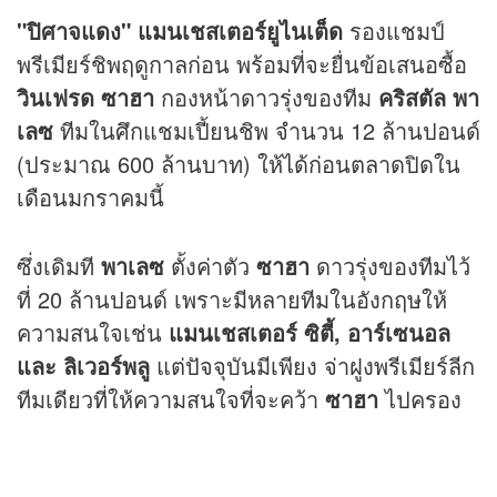
"ปิศาจแดง" แมนเชสเตอร์ยูไนเต็ด
รองแชมป์
พรีเมียร์ชิพฤดูกาลก่อน พร้อมที่จะยื่นข้อเสนอซื้อ
วินเฟรด ซาฮา
กองหน้าดาวรุ่งของทีม
คริสตัล พา
เลซ
ทีมในศึกแชมเปี้ยนชิพ จำนวน 12 ล้านปอนด์
(ประมาณ 600 ล้านบาท) ให้ได้ก่อนตลาดปิดใน
เดือนมกราคมนี้
ซึ่งเดิมที
พาเลซ
ตั้งค่าตัว
ซาฮา
ดาวรุ่งของทีมไว้
ที่ 20 ล้านปอนด์ เพราะมีหลายทีมในอังกฤษให้
ความสนใจเช่น
แมนเชสเตอร์ ซิตี้, อาร์เซนอล
และ ลิเวอร์พลู
แต่ปัจจุบันมีเพียง จ่าฝูงพรีเมียร์ลีก
ทีมเดียวที่ให้ความสนใจที่จะคว้า
ซาฮา
ไปครอง