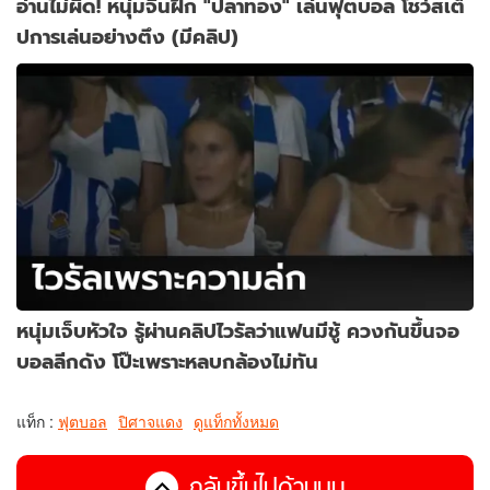
อ่านไม่ผิด! หนุ่มจีนฝึก "ปลาทอง" เล่นฟุตบอล โชว์สเต็
ปการเล่นอย่างตึง (มีคลิป)
หนุ่มเจ็บหัวใจ รู้ผ่านคลิปไวรัลว่าแฟนมีชู้ ควงกันขึ้นจอ
บอลลีกดัง โป๊ะเพราะหลบกล้องไม่ทัน
แท็ก :
ฟุตบอล
ปิศาจแดง
ดูแท็กทั้งหมด
กลับขึ้นไปด้านบน