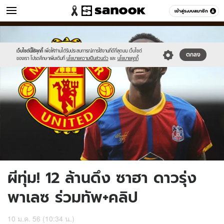
ข่าว
เข้าสู่ระบบสมาชิก
หมวดอื่นๆ
//s.isanook.com/ns/0/ud/232/1163311/zaha.jpg
Sanook
//s.isanook.com/sr/0/images/logo-
600
60
new-
sanook.png
เว็บไซต์นี้ใช้คุกกี้
เพื่อให้ท่านได้รับประสบการณ์การใช้งานที่ดีที่สุดบน เว็บไซต์
ตกลง
ของเรา โปรดศึกษาเพิ่มเติมที่
นโยบายความเป็นส่วนตัว
และ
นโยบายคุกกี้
ผีทุ่ม! 12 ล้านดึง ซาฮา ดาวรุ่ง
พาเลซ ร่วมทัพ+คลิป
10 ม.ค. 56 (10:34 น.)