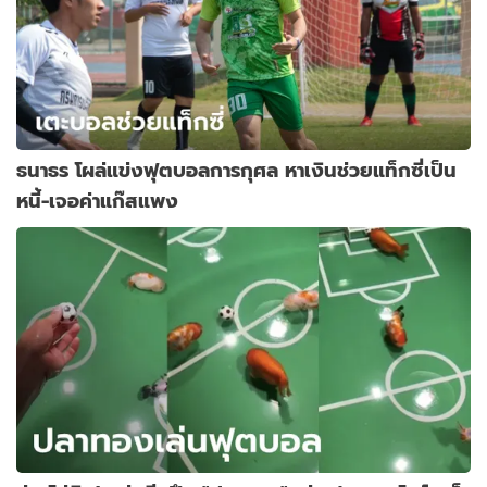
ธนาธร โผล่แข่งฟุตบอลการกุศล หาเงินช่วยแท็กซี่เป็น
หนี้-เจอค่าแก๊สแพง