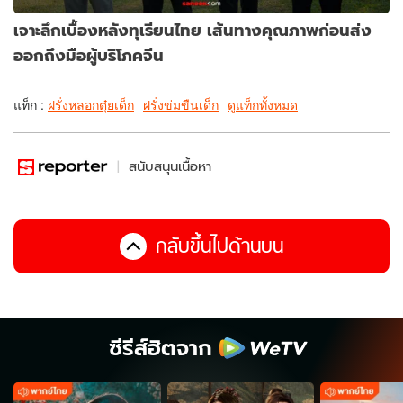
เจาะลึกเบื้องหลังทุเรียนไทย เส้นทางคุณภาพก่อนส่ง
ออกถึงมือผู้บริโภคจีน
แท็ก :
ฝรั่งหลอกตุ๋ยเด็ก
ฝรั่งข่มขืนเด็ก
ดูแท็กทั้งหมด
สนับสนุนเนื้อหา
กลับขึ้นไปด้านบน
ซีรีส์ฮิตจาก