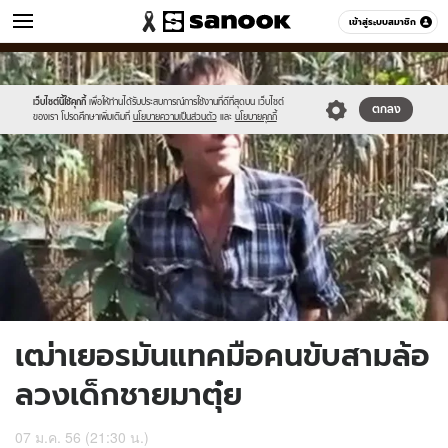
ข่าว
เข้าสู่ระบบสมาชิก
หมวดอื่นๆ
//s.isanook.com/ns/0/ud/232/1162870/news07-
Sanook
//s.isanook.com/sr/0/images/logo-
600
60
1.jpg
new-
sanook.png
เว็บไซต์นี้ใช้คุกกี้
เพื่อให้ท่านได้รับประสบการณ์การใช้งานที่ดีที่สุดบน เว็บไซต์
ตกลง
ของเรา โปรดศึกษาเพิ่มเติมที่
นโยบายความเป็นส่วนตัว
และ
นโยบายคุกกี้
เฒ่าเยอรมันแทคมือคนขับสามล้อ
ลวงเด็กชายมาตุ๋ย
07 ม.ค. 56 (21:30 น.)