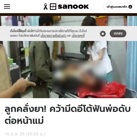
ข่าว
เข้าสู่ระบบสมาชิก
หมวดอื่นๆ
//s.isanook.com/ns/0/ud/231/1158277/12.jpg
Sanook
//s.isanook.com/sr/0/images/logo-
600
60
new-
sanook.png
เว็บไซต์นี้ใช้คุกกี้
เพื่อให้ท่านได้รับประสบการณ์การใช้งานที่ดีที่สุดบน เว็บไซต์
ตกลง
ของเรา โปรดศึกษาเพิ่มเติมที่
นโยบายความเป็นส่วนตัว
และ
นโยบายคุกกี้
ลูกคลั่งยา! คว้ามีดอีโต้ฟันพ่อดับ
ต่อหน้าแม่
10 ธ.ค. 55 (20:26 น.)