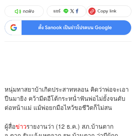
Copy link
แชร์
กดฟัง
ตั้ง Sanook เป็นข่าวโปรดบน Google
หนุ่มทาสยาบ้าเกิดประสาทหลอน คิดว่าพ่อจะเอา
ปืนมายิง คว้ามีดอีโต้กระหน่ำฟันพ่อไม่ยั้งจนดับ
ต่อหน้าแม่ แม้พ่อยกมือไหว้ขอชีวิตก็ไม่สน
ผู้สื่อ
ข่าว
รายงานว่า (12 ธ.ค.) สภ.บ้านตาก
จ.ตาก รับแจ้งเหตุจาก รพ.บ้านตาก ว่ามีผู้ถูก