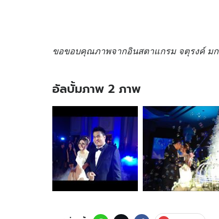
ขอขอบคุณภาพจากอินสตาแกรม จตุรงค์ มก
อัลบั้มภาพ 2 ภาพ
อัลบั้ม
ภาพ
2
ภาพ
ของ
อบอุ่น!
ฉลอง
แต่ง
น้อง
พั้น
ลูกสาว