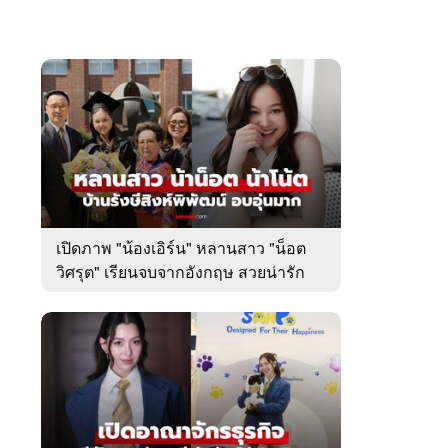
เปิดภาพ "น้องเอิร์น" หลานสาว "น็อต
วิศรุต" เรียนจบจากอังกฤษ สวยน่ารัก
มาก