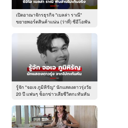
เปิดอาณาจักรธุรกิจ "เบลล่า ราณี"
ขยายพอร์ตสินค้าแน่น (ว่าที่) ซีอีโอพัน
ล้านเคียงข้าง "วิล ชวิณ"
รู้จัก "จอเจ ภูมิหิรัญ" นักแสดงดาวรุ่งวัย
20 ปี แฟนๆ ช็อกข่าวเสียชีวิตกะทันหัน