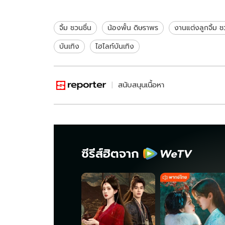
ชื่น" ในวันที่ยากลำบาก
ทูบ แจงข่า
จิ้ม ชวนชื่น
น้องพั้น ดิษราพร
งานแต่งลูกจิ้ม ช
บันเทิง
ไฮไลท์บันเทิง
สนับสนุนเนื้อหา
ซีรีส์ฮิตจาก