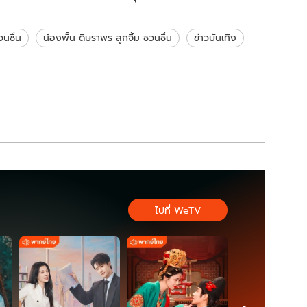
วเลือกรับงาน
อยากร้องไห้ แต่กลัวพี่น้อง
เศร้าไปด้วย
วนชื่น
น้องพั้น ดิษราพร ลูกจิ้ม ชวนชื่น
ข่าวบันเทิง
ไปที่ WeTV