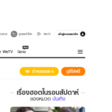
เข้าสู่ระบบสมาชิก
วจหวย
ขูดเลขนำโชค
WeTV
ve WeTV
นิยาย
รบรส
ความรู้รอบตัว
ป้าหอยซอย 6
ดูซีรีส์ฟรี
ฮาวทู
กูรู-รอบรู้
เรื่องฮอตในรอบสัปดาห์
เรื่อง
ของ
หมวด
บันเทิง
ฮอต
ใน
รอบ