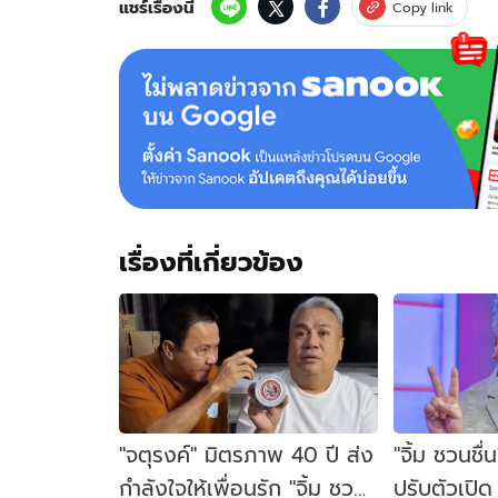
จิ้ม
แชร์เรื่องนี้
Copy link
ชวน
ชื่น
เรื่องที่เกี่ยวข้อง
"จตุรงค์" มิตรภาพ 40 ปี ส่ง
"จิ้ม ชวนชื
กำลังใจให้เพื่อนรัก "จิ้ม ชวน
ปรับตัวเปิด 