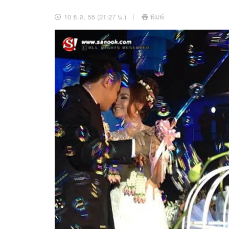
อัปเดตจีน
10 ธ.ค. 55 (21:27 น.)
พิมพ์
เช็กข่าวชัวร์
ติดตามสนุกโซเชี
ดาวน์โหลดสนุกแอปฟรี
สงวนลิขสิทธิ์ ©
2569
บริษัท อิมเมจ ฟิวเจอร์ (ประเทศไทย) จำกัด