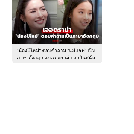
สัปดาห์
ของ
หมวด
บันเทิง
 WeTV
"น้องปีใหม่" ตอบคำถาม "แม่แอฟ" เป็น
ภาษาอังกฤษ แต่เจอดราม่า ถกกันสนั่น
ติดต่อโฆษณา
tencentthbd
sales@tencent.co.th
รา
ร้องเรียนเนื้อหาไม่เหมาะสม
แนะนำติชม แจ้งปัญหาการใช้งาน