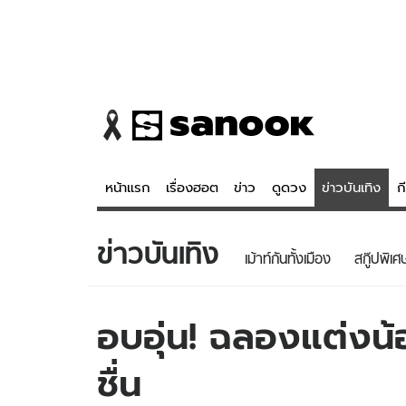
หน้าแรก
เรื่องฮอต
ข่าว
ดูดวง
ข่าวบันเทิง
ก
ข่าวบันเทิง
ข่าว
ดูดวง - 
เม้าท์กันทั้งเมือง
สกู๊ปพิเศ
เรื่องฮอต
ดูดวง
ข่าว
หวยไทย
อบอุ่น! ฉลองแต่งน้
ข่าวบันเทิง
สถิติหวยไท
ชื่น
ข่าวกีฬา
หวยลาว
ข่าวเศรษฐกิจ