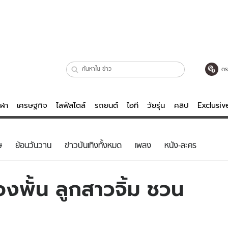
ตร
ีฬา
เศรษฐกิจ
ไลฟ์สไตล์
รถยนต์
ไอที
วัยรุ่น
คลิป
Exclusi
ตรวจหวย
ไลฟ์สไตล์
บันเทิงค
ษ
ย้อนวันวาน
ข่าวบันเทิงทั้งหมด
เพลง
หนัง-ละคร
ผู้หญิง
หนัง-ละคร
ผู้ชาย
เพลง
องพั้น ลูกสาวจิ้ม ชวน
ย
วัยรุ่น
เกมส์
ไอที
คลิป
รถยนต์
พอดแคสต์