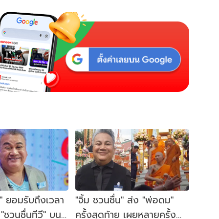
่น" ยอมรับถึงเวลา
"จิ้ม ชวนชื่น" ส่ง "พ่อดม"
"ชวนชื่นทีวี" บนยู
ครั้งสุดท้าย เผยหลายครั้ง