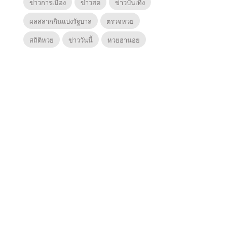
ข่าวการเมือง
ข่าวสด
ข่าวบันเทิง
ผลสลากกินแบ่งรัฐบาล
ตรวจหวย
สถิติหวย
ข่าววันนี้
หวยฮานอย