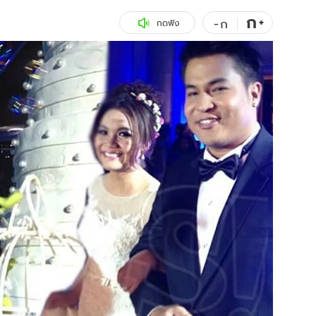
ก
สุขภาพ
+
ดูทีวี
-
ก
กดฟัง
เที่ยว-กิน
WeTV
Tasteful Thailand
Exclusive
Sanook Choice
นิยาย
ยลได้ที่
ร่วมงานกับเ