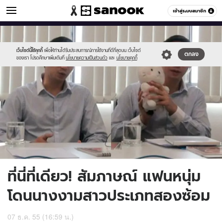
ข่าวบันเทิง
เข้าสู่ระบบสมาชิก
หมวดอื่นๆ
//s.isanook.com/ns/0/ud/231/1157862/man01.jpg
Sanook
//s.isanook.com/sr/0/images/logo-
600
60
new-
sanook.png
เว็บไซต์นี้ใช้คุกกี้
เพื่อให้ท่านได้รับประสบการณ์การใช้งานที่ดีที่สุดบน เว็บไซต์
ตกลง
ของเรา โปรดศึกษาเพิ่มเติมที่
นโยบายความเป็นส่วนตัว
และ
นโยบายคุกกี้
ที่นี่ที่เดียว! สัมภาษณ์ แฟนหนุ่ม
โดนนางงามสาวประเภทสองซ้อม
07 ธ.ค. 55 (16:59 น.)