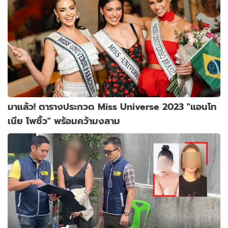
มาแล้ว! ตารางประกวด Miss Universe 2023 "แอนโท
เนีย โพซิ้ว" พร้อมคว้ามงสาม