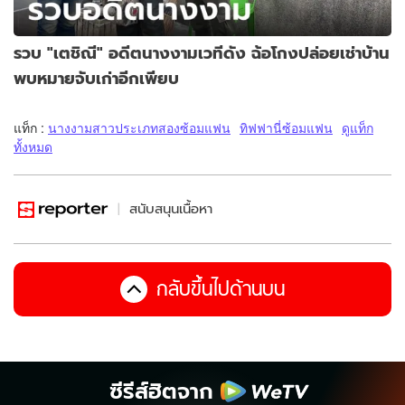
รวบ "เตชิณี" อดีตนางงามเวทีดัง ฉ้อโกงปล่อยเช่าบ้าน
พบหมายจับเก่าอีกเพียบ
แท็ก :
นางงามสาวประเภทสองซ้อมแฟน
ทิฟฟานี่ซ้อมแฟน
ดูแท็ก
ทั้งหมด
สนับสนุนเนื้อหา
กลับขึ้นไปด้านบน
ซีรีส์ฮิตจาก