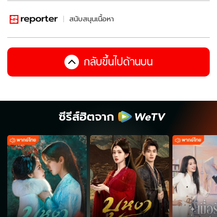
สนับสนุนเนื้อหา
กลับขึ้นไปด้านบน
ซีรีส์ฮิตจาก