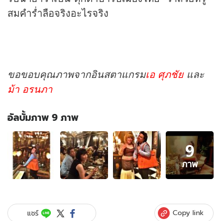
สมคำร่ำลือจริงอะไรจริง
ขอขอบคุณภาพจากอินสตาแกรม
เอ ศุภชัย
และ
ม้า อรนภา
อัลบั้มภาพ 9 ภาพ
อัลบั้ม
9
ภาพ
9
ภาพ
ภาพ
ของ
เปิด
บ้าน
สุด
Copy link
แชร์
หรู