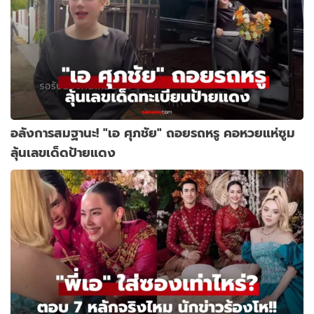
อลังการสมฐานะ! "เอ ศุภชัย" ถอยรถหรู คอหวยแห่ซูม
ลุ้นเลขเด็ดป้ายแดง