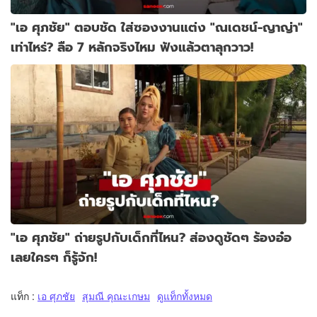
"เอ ศุภชัย" ตอบชัด ใส่ซองงานแต่ง "ณเดชน์-ญาญ่า"
เท่าไหร่? ลือ 7 หลักจริงไหม ฟังแล้วตาลุกวาว!
"เอ ศุภชัย" ถ่ายรูปกับเด็กที่ไหน? ส่องดูชัดๆ ร้องอ๋อ
เลยใครๆ ก็รู้จัก!
แท็ก :
เอ ศุภชัย
สุมณี คุณะเกษม
ดูแท็กทั้งหมด