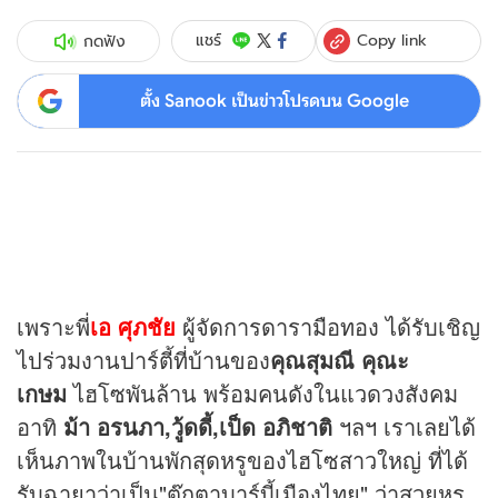
Copy link
แชร์
กดฟัง
ตั้ง Sanook เป็นข่าวโปรดบน Google
เพราะพี่
เอ ศุภชัย
ผู้จัดการดารามือทอง ได้รับเชิญ
ไปร่วมงานปาร์ตี้ที่บ้านของ
คุณ
สุมณี คุณะ
เกษม
ไฮโซพันล้าน พร้อมคนดังในแวดวงสังคม
อาทิ
ม้า อรนภา,วู้ดดี้,เป็ด อภิชาติ
ฯลฯ เราเลยได้
เห็นภาพในบ้านพักสุดหรูของไฮโซสาวใหญ่ ที่ได้
รับฉายาว่าเป็น"ตุ๊กตาบาร์บี้เมืองไทย" ว่าสวยหรู