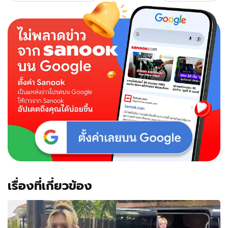
"คุณ
สุ
มณี"
ไฮ
โซ
พัน
ล้าน
เรื่องที่เกี่ยวข้อง