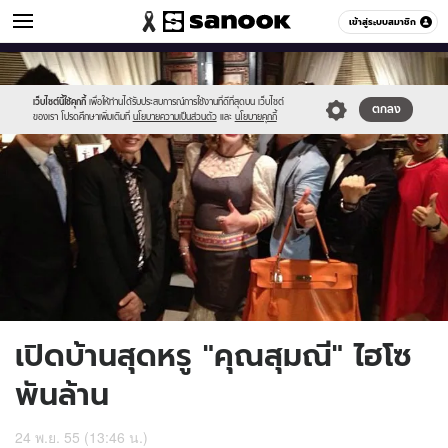
ข่าวบันเทิง
เข้าสู่ระบบสมาชิก
หมวดอื่นๆ
//s.isanook.com/ns/0/ud/231/1155464/0.1.jpg
Sanook
//s.isanook.com/sr/0/images/logo-
600
60
new-
sanook.png
เว็บไซต์นี้ใช้คุกกี้
เพื่อให้ท่านได้รับประสบการณ์การใช้งานที่ดีที่สุดบน เว็บไซต์
ตกลง
ของเรา โปรดศึกษาเพิ่มเติมที่
นโยบายความเป็นส่วนตัว
และ
นโยบายคุกกี้
เปิดบ้านสุดหรู "คุณสุมณี" ไฮโซ
พันล้าน
24 พ.ย. 55 (13:46 น.)