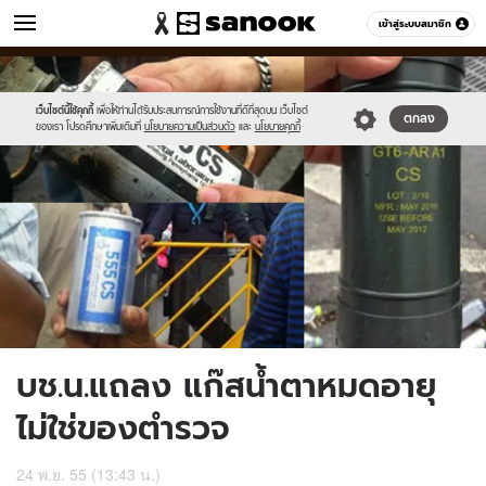
ข่าว
เข้าสู่ระบบสมาชิก
หมวดอื่นๆ
//s.isanook.com/ns/0/ud/231/1155462/news05-
Sanook
//s.isanook.com/sr/0/images/logo-
600
60
1.jpg
new-
sanook.png
เว็บไซต์นี้ใช้คุกกี้
เพื่อให้ท่านได้รับประสบการณ์การใช้งานที่ดีที่สุดบน เว็บไซต์
ตกลง
ของเรา โปรดศึกษาเพิ่มเติมที่
นโยบายความเป็นส่วนตัว
และ
นโยบายคุกกี้
บช.น.แถลง แก๊สน้ำตาหมดอายุ
ไม่ใช่ของตำรวจ
24 พ.ย. 55 (13:43 น.)