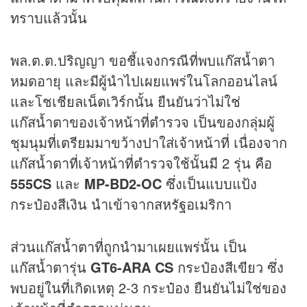
ทราบแล้วนั้น
พล.ต.ต.ปริญญา ขอชี้แจงกรณีที่พบแก๊สน้ำตา
หมดอายุ และมีผู้นำไปเผยแพร่ในโลกออนไลน์
และโชเชียลเน็ตเวิร์กนั้น ยืนยันว่าไม่ใช่
แก๊สน้ำตาของเจ้าหน้าที่ตำรวจ เป็นของกลุ่มผู้
ชุมนุมที่เตรียมมาขว้างปาใส่เจ้าหน้าที่ เนื่องจาก
แก๊สน้ำตาที่เจ้าหน้าที่ตำรวจใช้นั้นมี 2 รุ่น คือ
555CS
และ
MP-BD2-OC
ซึ่งเป็นแบบแป้ง
กระป๋องสีเงิน นำเข้าจากสหรัฐอเมริกา
ส่วนแก๊สน้ำตาที่ถูกนำมาเผยแพร่นั้น เป็น
แก๊สน้ำตารุ่น
GT6-ARA CS
กระป๋องสีเขียว ซึ่ง
พบอยู่ในที่เกิดเหตุ 2-3 กระป๋อง ยืนยันไม่ใช่ของ