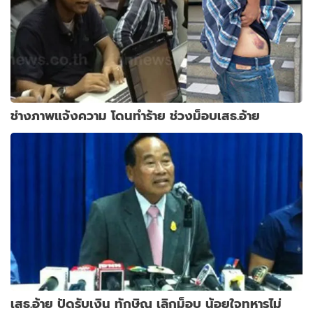
ช่างภาพแจ้งความ โดนทำร้าย ช่วงม็อบเสธ.อ้าย
เสธ.อ้าย ปัดรับเงิน ทักษิณ เลิกม็อบ น้อยใจทหารไม่