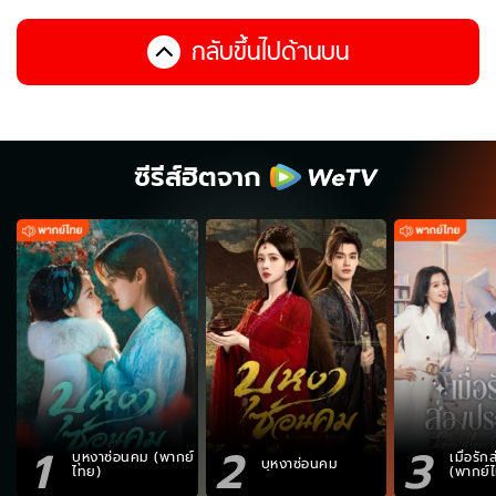
กลับขึ้นไปด้านบน
ซีรีส์ฮิตจาก
1
2
3
บุหงาซ่อนคม (พากย์
เมื่อรั
บุหงาซ่อนคม
ไทย)
(พากย์