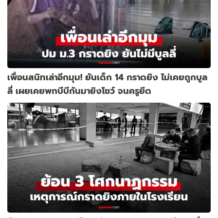
เพื่อนสนิทเล่าอีกมุม! ยันเด็ก 14 กราดยิง ไม่เคยถูกบูล
ลี่ เผยเคยพกบีบีกันมายิงโชว์ จนครูยึด