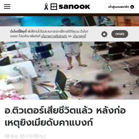
ข่าว
เข้าสู่ระบบสมาชิก
หมวดอื่นๆ
//s.isanook.com/ns/0/ud/230/1152396/1.jpg
Sanook
//s.isanook.com/sr/0/images/logo-
600
60
new-
sanook.png
เว็บไซต์นี้ใช้คุกกี้
เพื่อให้ท่านได้รับประสบการณ์การใช้งานที่ดีที่สุดบน เว็บไซต์
ตกลง
ของเรา โปรดศึกษาเพิ่มเติมที่
นโยบายความเป็นส่วนตัว
และ
นโยบายคุกกี้
อ.ติวเตอร์เสียชีวิตแล้ว หลังก่อ
เหตุยิงเมียดับคาแบงก์
08 พ.ย. 55 (10:33 น.)